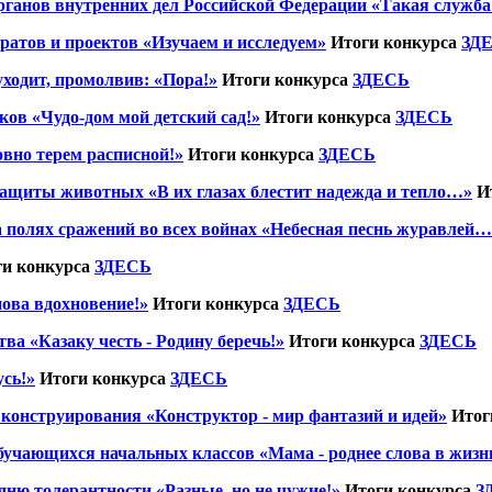
анов внутренних дел Российской Федерации «Такая служба е
ератов и проектов «Изучаем и исследуем»
Итоги конкурса
ЗД
ходит, промолвив: «Пора!»
Итоги конкурса
ЗДЕСЬ
ов «Чудо-дом мой детский сад!»
Итоги конкурса
ЗДЕСЬ
овно терем расписной!»
Итоги конкурса
ЗДЕСЬ
ащиты животных «В их глазах блестит надежда и тепло…»
И
 полях сражений во всех войнах «Небесная песнь журавлей…
и конкурса
ЗДЕСЬ
нова вдохновение!»
Итоги конкурса
ЗДЕСЬ
ва «Казаку честь - Родину беречь!»
Итоги конкурса
ЗДЕСЬ
усь!»
Итоги конкурса
ЗДЕСЬ
 конструирования «Конструктор - мир фантазий и идей»
Итог
учающихся начальных классов «Мама - роднее слова в жизни
ню толерантности «Разные, но не чужие!»
Итоги конкурса
З