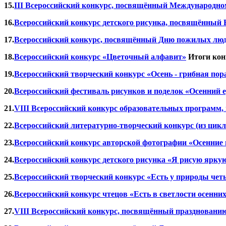
15.
III Всероссийский конкурс, посвящённый Международно
16.
Всероссийский конкурс детского рисунка, посвящённый
17.
Всероссийский конкурс, посвящённый Дню пожилых люд
18.
Всероссийский конкурс «Цветочный алфавит»
Итоги ко
19.
Всероссийский творческий конкурс «Осень - грибная пор
20.
Всероссийский фестиваль рисунков и поделок «Осенний 
21.
VIII Всероссийский конкурс образовательных программ, 
22.
Всероссийский литературно-творческий конкурс (из цикла
23.
Всероссийский конкурс авторской фотографии «Осенние
24.
Всероссийский конкурс детского рисунка «Я рисую яркую
25.
Всероссийский творческий конкурс «Есть у природы чет
26.
Всероссийский конкурс чтецов «Есть в светлости осенни
27.
VIII Всероссийский конкурс, посвящённый праздновани