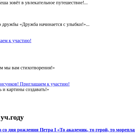
а зовёт в увлекательное путешествие!...
дружбы «Дружба начинается с улыбки!»...
аем к участию!
м мы вам стихотворения!»
рисунков! Приглашаем к участию!
 и картины создавать!»
уч.году
о дня рождения Петра I «То академик, то герой, то мореплав