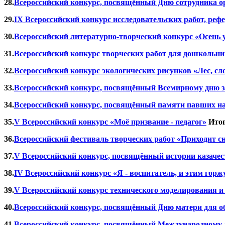
28.
Всероссийский конкурс, посвящённый Дню сотрудника орг
29.
IX Всероссийский конкурс исследовательских работ, реф
30.
Всероссийский литературно-творческий конкурс «Осень у
31.
Всероссийский конкурс творческих работ для дошкольник
32.
Всероссийский конкурс экологических рисунков «Лес, сл
33.
Всероссийский конкурс, посвящённый Всемирному дню з
34.
Всероссийский конкурс, посвящённый памяти павших на
35.
V
Всероссийский конкурс «Моё призвание - педагог»
Итог
36.
Всероссийский фестиваль творческих работ «Приходит с
37.
V Всероссийский конкурс, посвящённый истории казачест
38.
IV Всероссийский конкурс «Я - воспитатель, и этим горж
39.
V Всероссийский конкурс технического моделирования и
40.
Всероссийский конкурс, посвящённый Дню матери для об
41.
Всероссийский конкурс, посвящённый Международному д