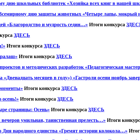
му дню школьных библиотек «Хозяйка всех книг в нашей шк
 Всемирному дню защиты животных «Четыре лапы, мокрый но
ей «Благородство и мудрость седин…»
Итоги конкурса
ЗДЕС
нкурса
ЗДЕСЬ
а!»
Итоги конкурса
ЗДЕСЬ
ералаш»
Итоги конкурса
ЗДЕСЬ
проектов и методических разработок «Педагогическая масте
 «Двенадцать месяцев в году») «Гастроли осени ноябрь завер
 моменты»
Итоги конкурса
ЗДЕСЬ
 осень!»
Итоги конкурса
ЗДЕСЬ
ыре страницы: Осень»
Итоги конкурса
ЗДЕСЬ
х вечеров умильная, таинственная прелесть…»
Итоги конкур
ю Дня народного единства «Гремят истории колокола…»
Итог