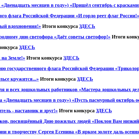
 «Двенадцать месяцев в году») «Пришёл сентябрь с красками
го флага Российской Федерации «И гордо реет флаг России!
ный вдохновения!»
Итоги конкурса
ЗДЕСЬ
одному дню светофора «Даёт советы светофор!»
Итоги конк
конкурса
ЗДЕСЬ
 на Земле!»
Итоги конкурса
ЗДЕСЬ
ню государственного флага Российской Федерации «Триколор
льсе кружится...»
Итоги конкурса
ЗДЕСЬ
ля и всех дошкольных работников «Мастера дошкольных де
а «Двенадцать месяцев в году») «Пусть пасмурный октябрь о
ель - наставник и друг!»
Итоги конкурса
ЗДЕСЬ
иков, посвящённый Дню пожилых людей «Поклон Вам низкий 
 и творчеству Сергея Есенина «В ярком золоте даль осенняя