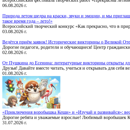
Всероссийский фестиваль творческих работ «Прекрасны летни
06.08.2026 г.
Природа летом щедра на краски, звуки и эмоции, и мы приглаша
такое время года – лето!»
Всероссийский творческий конкурс «Как прекрасно, что в природ
03.08.2026 г.
Ведётся приём заявок! Исторические викторины о Великой Оте
Дорогие педагоги, родители и обучающиеся! Центр гражданск
02.08.2026 г.
От Пушкина до Есенина: литературные викторины открыты для
Друзья! Давайте вместе читать, учиться и открывать для себя в
01.08.2026 г.
«Приключения воробышка Кеши» и «Изучай и развивайся»: ве
Дорогие ребята и уважаемые взрослые! Любимый воробышек Кеш
31.07.2026 г.