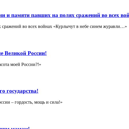
ии и памяти павших на полях сражений во всех во
х сражений во всех войнах «Курлычут в небе синем журавли…»
е Великой России!
асота моей России?!»
о государства!
сии – гордость, мощь и сила!»
ашим мамам!