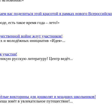
е мгновения!»
ем вас поделиться этой красотой в рамках нового Всероссийског
е, есть такое время года – лето!»
чественной войне ждут участников!
их и молодёжных инициатив «Идея»...
 участия!
еликую русскую литературу! Центр ведёт...
сёлые викторины для дошколят и младших школьников!
а зовёт в увлекательное путешествие!...