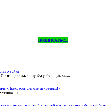
ПОДПИСАТЬСЯ
кции о войне
дея» продолжает приём работ в рамках...
вале «Прекрасны летние мгновения!»
е мгновения!»
ем вас поделиться этой красотой в рамках нового Всероссийског