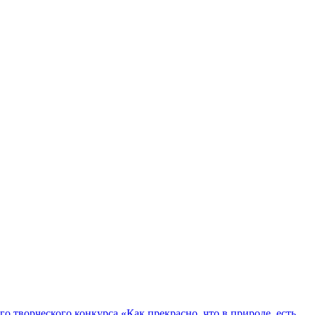
о творческого конкурса «Как прекрасно, что в природе, есть