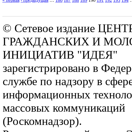
« первая
‹ предыдущая
…
186
187
188
189
190
191
192
193
194
Страницы
© Сетевое издание ЦЕНТ
ГРАЖДАНСКИХ И МО
ИНИЦИАТИВ "ИДЕЯ"
зарегистрировано в Феде
службе по надзору в сфере
информационных техноло
массовых коммуникаций
(Роскомнадзор).