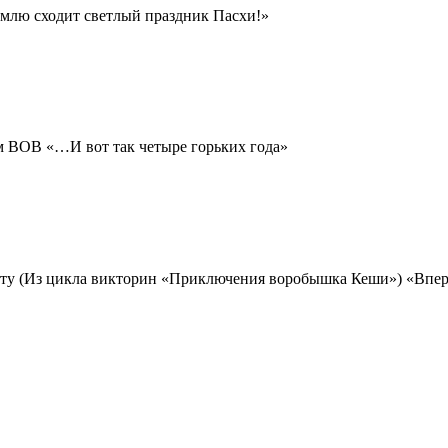
емлю сходит светлый праздник Пасхи!»
м ВОВ «…И вот так четыре горьких года»
рту (Из цикла викторин «Приключения воробышка Кеши») «Впер