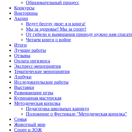
Образовательный процесс
Конкурсы
Викторины
Акции
Ведут беседу двое: я и книга!
Мы за здоровье! Мы за спорт!
От гибели и вымирания природу нужно нам спасать
Читаем книги о войне
Итоги
Лучшие работы
Отзывы
Оплата оргвзноса
Экспресс-мероприятия
Тематические мероприятия
Лэпбуки
Исследовательские работы
Выставки
Развивающие игры
Кулинарная мастерская
Методическая копилка
Педагогика школьных каникул
Положение о Фестивале "Методическая копилка"
Семья
Животный мир
Спорт и ЗОЖ