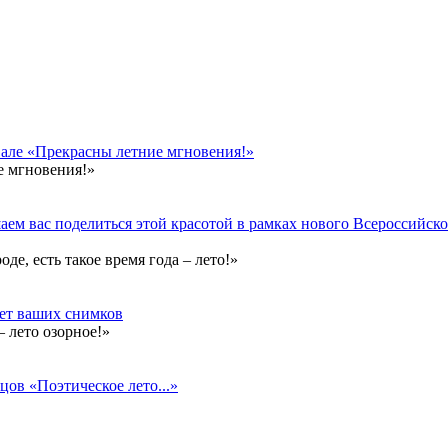
вале «Прекрасны летние мгновения!»
е мгновения!»
ем вас поделиться этой красотой в рамках нового Всероссийског
е, есть такое время года – лето!»
дет ваших снимков
 лето озорное!»
цов «Поэтическое лето...»