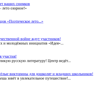
дет ваших снимков
 лето озорное!»
цов «Поэтическое лето...»
чественной войне ждут участников!
их и молодёжных инициатив «Идея»...
 участия!
еликую русскую литературу! Центр ведёт...
сёлые викторины для дошколят и младших школьников!
а зовёт в увлекательное путешествие!...