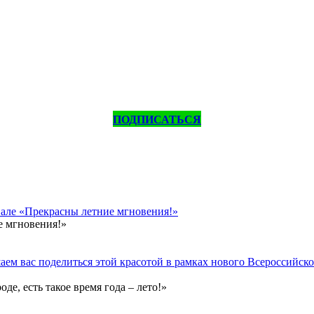
ПОДПИСАТЬСЯ
вале «Прекрасны летние мгновения!»
е мгновения!»
ем вас поделиться этой красотой в рамках нового Всероссийског
е, есть такое время года – лето!»