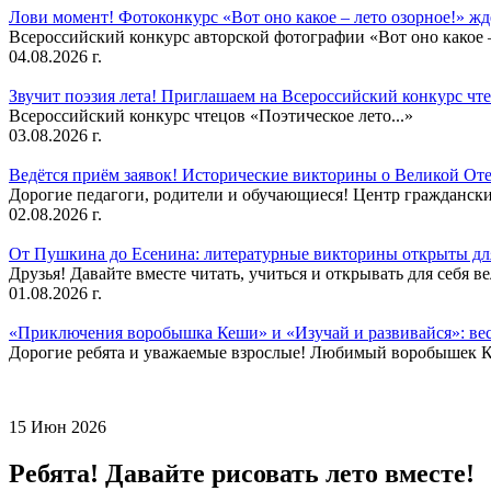
Лови момент! Фотоконкурс «Вот оно какое – лето озорное!» ж
Всероссийский конкурс авторской фотографии «Вот оно какое –
04.08.2026 г.
Звучит поэзия лета! Приглашаем на Всероссийский конкурс чте
Всероссийский конкурс чтецов «Поэтическое лето...»
03.08.2026 г.
Ведётся приём заявок! Исторические викторины о Великой Оте
Дорогие педагоги, родители и обучающиеся! Центр гражданск
02.08.2026 г.
От Пушкина до Есенина: литературные викторины открыты для
Друзья! Давайте вместе читать, учиться и открывать для себя в
01.08.2026 г.
«Приключения воробышка Кеши» и «Изучай и развивайся»: ве
Дорогие ребята и уважаемые взрослые! Любимый воробышек Кеш
15 Июн 2026
Ребята! Давайте рисовать лето вместе!