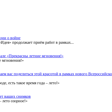
кции о войне
дея» продолжает приём работ в рамках...
вале «Прекрасны летние мгновения!»
е мгновения!»
ем вас поделиться этой красотой в рамках нового Всероссийског
е, есть такое время года – лето!»
дет ваших снимков
 лето озорное!»