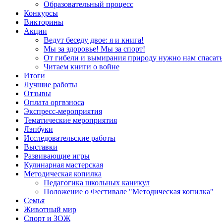
Образовательный процесс
Конкурсы
Викторины
Акции
Ведут беседу двое: я и книга!
Мы за здоровье! Мы за спорт!
От гибели и вымирания природу нужно нам спасать
Читаем книги о войне
Итоги
Лучшие работы
Отзывы
Оплата оргвзноса
Экспресс-мероприятия
Тематические мероприятия
Лэпбуки
Исследовательские работы
Выставки
Развивающие игры
Кулинарная мастерская
Методическая копилка
Педагогика школьных каникул
Положение о Фестивале "Методическая копилка"
Семья
Животный мир
Спорт и ЗОЖ