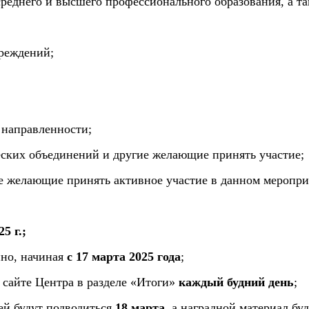
реднего и высшего профессионального образования, а т
чреждений;
 направленности;
ческих объединений и другие желающие принять участие;
се желающие принять активное участие в данном меропри
5 г.;
нно, начиная
с 17 марта 2025 года
;
 сайте Центра в разделе «Итоги»
каждый будний день
;
ней будут подводиться
18 марта
, а наградной материал бу