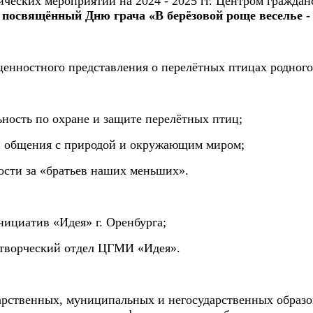
ических мероприятий на 2024 - 2025 гг. Центром гражда
, посвящённый Дню грача «В берёзовой роще веселье -
нностного представления о перелётных птицах родного
ьность по охране и защите перелётных птиц;
и общения с природой и окружающим миром;
ости за «братьев наших меньших».
ициатив «Идея» г. Оренбурга;
а творческий отдел ЦГМИ «Идея».
дарственных, муниципальных и негосударственных образ