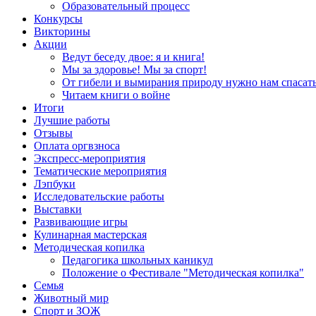
Образовательный процесс
Конкурсы
Викторины
Акции
Ведут беседу двое: я и книга!
Мы за здоровье! Мы за спорт!
От гибели и вымирания природу нужно нам спасать
Читаем книги о войне
Итоги
Лучшие работы
Отзывы
Оплата оргвзноса
Экспресс-мероприятия
Тематические мероприятия
Лэпбуки
Исследовательские работы
Выставки
Развивающие игры
Кулинарная мастерская
Методическая копилка
Педагогика школьных каникул
Положение о Фестивале "Методическая копилка"
Семья
Животный мир
Спорт и ЗОЖ