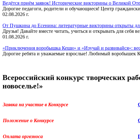
Ведётся приём заявок! Исторические викторины о Великой Оте
Дорогие педагоги, родители и обучающиеся! Центр гражданск
02.08.2026 г.
От Пушкина до Есенина: литературные викторины открыты для
Друзья! Давайте вместе читать, учиться и открывать для себя в
01.08.2026 г.
«Приключения воробышка Кеши» и «Изучай и развивайся»: ве
Дорогие ребята и уважаемые взрослые! Любимый воробышек Кеш
Всероссийский конкурс творческих раб
новоселье!»
Заявка на участие в Конкурсе
Положение о Конкурсе
Оплата оргвзноса