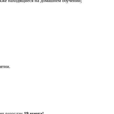
акже находящиеся на домашнем обучении;
ятии.
дет разослан
19 марта!