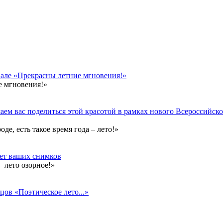
вале «Прекрасны летние мгновения!»
е мгновения!»
ем вас поделиться этой красотой в рамках нового Всероссийског
е, есть такое время года – лето!»
дет ваших снимков
 лето озорное!»
цов «Поэтическое лето...»