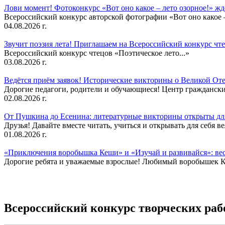
Лови момент! Фотоконкурс «Вот оно какое – лето озорное!» ж
Всероссийский конкурс авторской фотографии «Вот оно какое –
04.08.2026 г.
Звучит поэзия лета! Приглашаем на Всероссийский конкурс чте
Всероссийский конкурс чтецов «Поэтическое лето...»
03.08.2026 г.
Ведётся приём заявок! Исторические викторины о Великой Оте
Дорогие педагоги, родители и обучающиеся! Центр гражданск
02.08.2026 г.
От Пушкина до Есенина: литературные викторины открыты для
Друзья! Давайте вместе читать, учиться и открывать для себя в
01.08.2026 г.
«Приключения воробышка Кеши» и «Изучай и развивайся»: ве
Дорогие ребята и уважаемые взрослые! Любимый воробышек Кеш
Всероссийский конкурс творческих раб