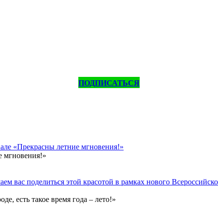
ПОДПИСАТЬСЯ
вале «Прекрасны летние мгновения!»
е мгновения!»
ем вас поделиться этой красотой в рамках нового Всероссийског
е, есть такое время года – лето!»