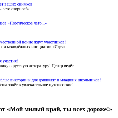
дет ваших снимков
 лето озорное!»
цов «Поэтическое лето...»
чественной войне ждут участников!
их и молодёжных инициатив «Идея»...
 участия!
еликую русскую литературу! Центр ведёт...
сёлые викторины для дошколят и младших школьников!
а зовёт в увлекательное путешествие!...
от «Мой милый край, ты всех дороже!»