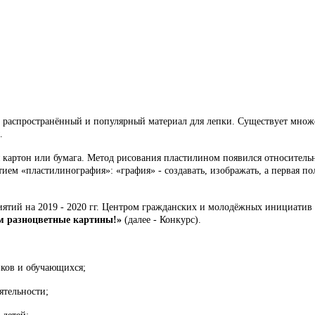
й, распространённый и популярный материал для лепки. Существует множ
.
картон или бумага. Метод рисования пластилином появился относительно
тием «пластилинография»: «графия» - создавать, изображать, а первая 
иятий на 2019 - 2020 гг. Центром гражданских и молодёжных инициатив 
м разноцветные картины!»
(далее - Конкурс).
иков и обучающихся;
ятельности;