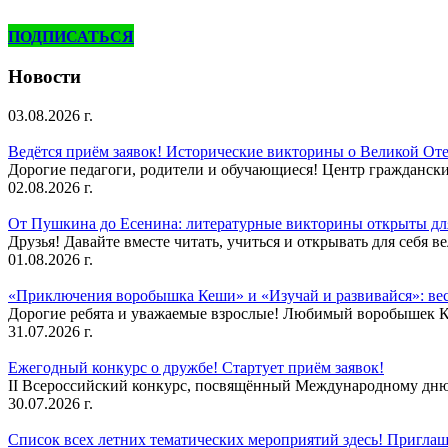
ПОДПИСАТЬСЯ
Новости
03.08.2026 г.
Ведётся приём заявок! Исторические викторины о Великой Оте
Дорогие педагоги, родители и обучающиеся! Центр гражданск
02.08.2026 г.
От Пушкина до Есенина: литературные викторины открыты для
Друзья! Давайте вместе читать, учиться и открывать для себя в
01.08.2026 г.
«Приключения воробышка Кеши» и «Изучай и развивайся»: ве
Дорогие ребята и уважаемые взрослые! Любимый воробышек Кеш
31.07.2026 г.
Ежегодный конкурс о дружбе! Стартует приём заявок!
II Всероссийский конкурс, посвящённый Международному дню 
30.07.2026 г.
Список всех летних тематических мероприятий здесь! Приглаш