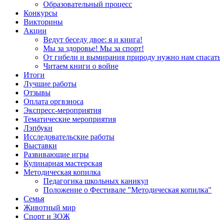
Образовательный процесс
Конкурсы
Викторины
Акции
Ведут беседу двое: я и книга!
Мы за здоровье! Мы за спорт!
От гибели и вымирания природу нужно нам спасать
Читаем книги о войне
Итоги
Лучшие работы
Отзывы
Оплата оргвзноса
Экспресс-мероприятия
Тематические мероприятия
Лэпбуки
Исследовательские работы
Выставки
Развивающие игры
Кулинарная мастерская
Методическая копилка
Педагогика школьных каникул
Положение о Фестивале "Методическая копилка"
Семья
Животный мир
Спорт и ЗОЖ