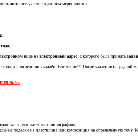
нять активное участие в данном мероприятии.
.;
 года;
лектронном
виде на
электронный адрес
, с которого была принята
заявк
0 года, а впоследствии удалён. Внимание!!! После удаления наградной м
Я 2019 г.
еланные в технике «пластилинография»;
дельные поделки из пластилина или композиция на определенную тему. 