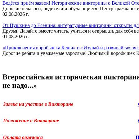
Ведётся приём заявок! Исторические викторины о Великой Оте
Дорогие педагоги, родители и обучающиеся! Центр гражданск
02.08.2026 г.
От Пушкина до Есенина: литературные викторины открыты для
Друзья! Давайте вместе читать, учиться и открывать для себя в
01.08.2026 г.
«Приключения воробышка Кеши» и «Изучай и развивайся»: ве
Дорогие ребята и уважаемые взрослые! Любимый воробышек Кеш
Всероссийская историческая викторин
не надо...»
Заявка на участие в Викторине
Положение о Викторине
Оплата оргвзноса