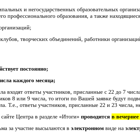
ципальных и негосударственных образовательных органи
го профессионального образования, а также находящиес
организаций;
 клубов, творческих объединений, работники организаци
ействует постоянно;
числа каждого месяца;
а входят ответы участников, присланные с 22 до 7 числа
иков 8 или 9 числа, то итоги по Вашей заявке будут подв
а. Т.е., ответы участников, присланные 22 и 23 числа, н
 сайте Центра в разделе «Итоги»
проводится
в вечернее
ьма за участие высылаются в
электронном
виде на
элект