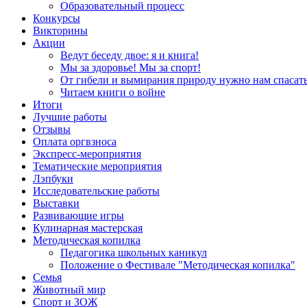
Образовательный процесс
Конкурсы
Викторины
Акции
Ведут беседу двое: я и книга!
Мы за здоровье! Мы за спорт!
От гибели и вымирания природу нужно нам спасать
Читаем книги о войне
Итоги
Лучшие работы
Отзывы
Оплата оргвзноса
Экспресс-мероприятия
Тематические мероприятия
Лэпбуки
Исследовательские работы
Выставки
Развивающие игры
Кулинарная мастерская
Методическая копилка
Педагогика школьных каникул
Положение о Фестивале "Методическая копилка"
Семья
Животный мир
Спорт и ЗОЖ