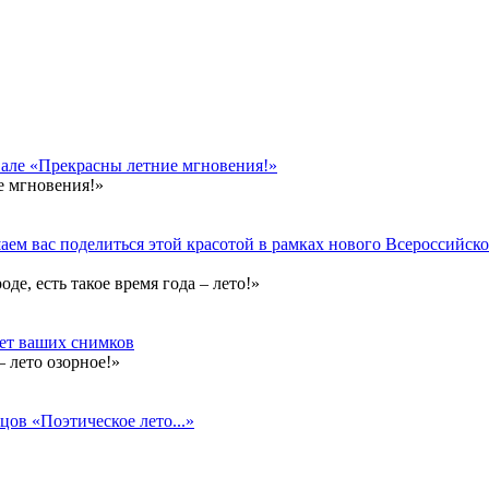
вале «Прекрасны летние мгновения!»
е мгновения!»
ем вас поделиться этой красотой в рамках нового Всероссийског
е, есть такое время года – лето!»
дет ваших снимков
 лето озорное!»
цов «Поэтическое лето...»