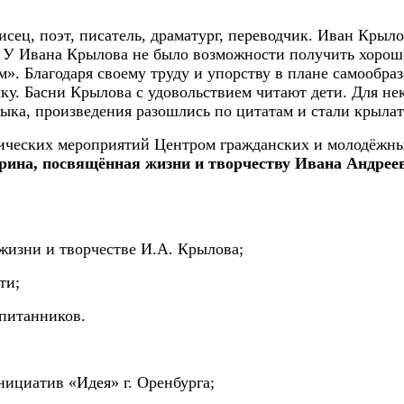
исец, поэт, писатель, драматург, переводчик. Иван Крыл
й. У Ивана Крылова не было возможности получить хороше
м». Благодаря своему труду и упорству в плане самообр
ку. Басни Крылова с удовольствием читают дети. Для не
 языка, произведения разошлись по цитатам и стали кры
дических мероприятий Центром гражданских и молодёжны
рина, посвящённая жизни и творчеству Ивана Андреев
жизни и творчестве И.А. Крылова;
ти;
спитанников.
ициатив «Идея» г. Оренбурга;