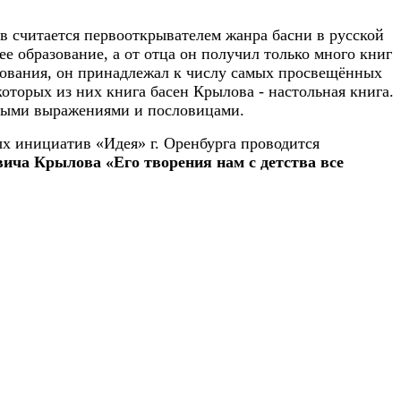
ов считается первооткрывателем жанра басни в русской
е образование, а от отца он получил только много книг
азования, он принадлежал к числу самых просвещённых
которых из них книга басен Крылова - настольная книга.
латыми выражениями и пословицами.
х инициатив «Идея» г. Оренбурга проводится
ича Крылова «Его творения нам с детства все