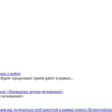
кции о войне
дея» продолжает приём работ в рамках...
вале «Прекрасны летние мгновения!»
е мгновения!»
ем вас поделиться этой красотой в рамках нового Всероссийског