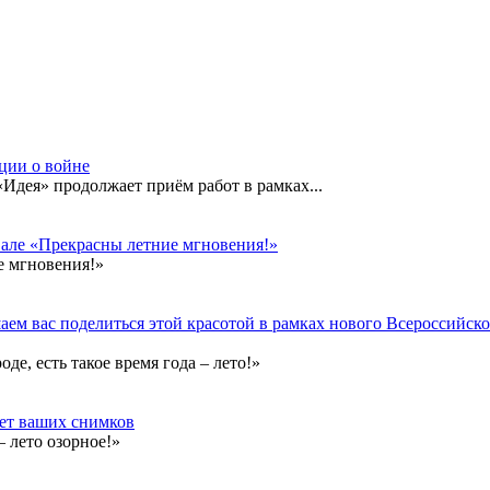
кции о войне
дея» продолжает приём работ в рамках...
вале «Прекрасны летние мгновения!»
е мгновения!»
ем вас поделиться этой красотой в рамках нового Всероссийског
е, есть такое время года – лето!»
дет ваших снимков
 лето озорное!»