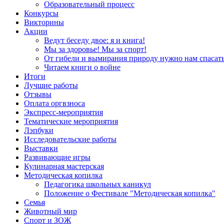
Образовательный процесс
Конкурсы
Викторины
Акции
Ведут беседу двое: я и книга!
Мы за здоровье! Мы за спорт!
От гибели и вымирания природу нужно нам спасать
Читаем книги о войне
Итоги
Лучшие работы
Отзывы
Оплата оргвзноса
Экспресс-мероприятия
Тематические мероприятия
Лэпбуки
Исследовательские работы
Выставки
Развивающие игры
Кулинарная мастерская
Методическая копилка
Педагогика школьных каникул
Положение о Фестивале "Методическая копилка"
Семья
Животный мир
Спорт и ЗОЖ