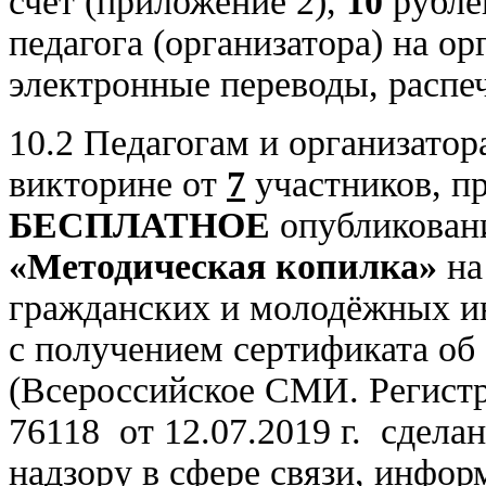
счёт (приложение 2),
10
рубле
педагога (организатора) на о
электронные переводы, распеч
10.2 Педагогам и организато
викторине от
7
участников, пр
БЕСПЛАТНОЕ
опубликовани
«Методическая копилка»
на
гражданских и молодёжных 
с получением сертификата об
(Всероссийское СМИ. Регист
76118 от 12.07.2019 г. сдел
надзору в сфере связи, инфо