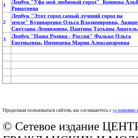
Лепбук "Уфа мой любимый город" Коннова Аль
1
Ринатовна
Лепбук "Этот город самый лучший город на
земле" Кушнаренко Ольга Владимировна, Акише
2
Светлана Леонидовна, Пантина Татьяна Анатоль
Лепбук "Наша Родина - Россия" Фалько Ольга
3
Евгеньевна, Низовцева Мария Александровна
Продолжая пользоваться сайтом, вы соглашаетесь с
условиями 
© Сетевое издание ЦЕНТ