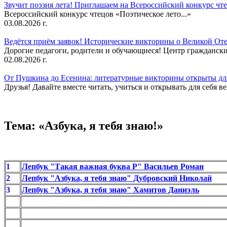
Звучит поэзия лета! Приглашаем на Всероссийский конкурс чте
Всероссийский конкурс чтецов «Поэтическое лето...»
03.08.2026 г.
Ведётся приём заявок! Исторические викторины о Великой Оте
Дорогие педагоги, родители и обучающиеся! Центр гражданск
02.08.2026 г.
От Пушкина до Есенина: литературные викторины открыты для
Друзья! Давайте вместе читать, учиться и открывать для себя в
Тема: «Азбука, я тебя знаю!»
1
Лепбук "Такая важная буква Р" Васильев Роман
2
Лепбук "Азбука, я тебя знаю" Дубровский Николай
3
Лепбук "Азбука, я тебя знаю" Хамитов Даниэль