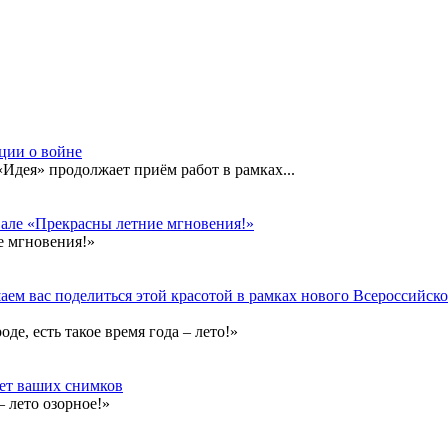
кции о войне
дея» продолжает приём работ в рамках...
вале «Прекрасны летние мгновения!»
е мгновения!»
ем вас поделиться этой красотой в рамках нового Всероссийског
е, есть такое время года – лето!»
дет ваших снимков
 лето озорное!»