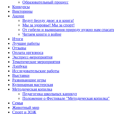
Образовательный процесс
Конкурсы
Викторины
Акции
Ведут беседу двое: я и книга!
Мы за здоровье! Мы за спорт!
От гибели и вымирания природу нужно нам спасать
Читаем книги о войне
Итоги
Лучшие работы
Отзывы
Оплата оргвзноса
Экспресс-мероприятия
Тематические мероприятия
Лэпбуки
Исследовательские работы
Выставки
Развивающие игры
Кулинарная мастерская
Методическая копилка
Педагогика школьных каникул
Положение о Фестивале "Методическая копилка"
Семья
Животный мир
Спорт и ЗОЖ