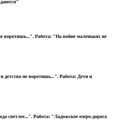
ждаются"
 воротишь...". Работа: "На войне маленьких не
детство не воротишь...". Работа: Дети и
а светлее...". Работа: "Ладожское озеро-дорога