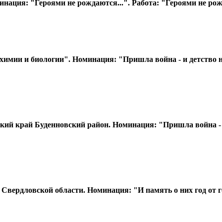
ция: "Героями не рождаются...". Работа: ​"Героями не ро
ии и биологии". Номинация: ​"Пришла война - и детство не
 край Буденновский район. Номинация: ​"Пришла война - и 
рдловской области. Номинация: ​"И память о них год от год