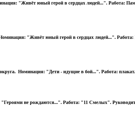
ация: ​"Живёт юный герой в сердцах людей...". Работа: Па
нация: ​"Живёт юный герой в сердцах людей...". Работа: 
уга. Номинация: ​"Дети - идущие в бой...". Работа: плакат
"Героями не рождаются...". Работа: "11 Смелых". Руководи