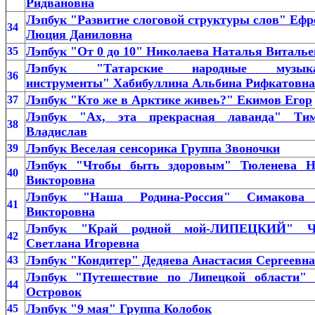
Ридвановна
Лэпбук "Развитие слоговой структуры слов" Еф
34
Люция Даниловна
Лэпбук "От 0 до 10" Николаева Наталья Виталье
35
Лэпбук "Татарские народные музыка
36
инструменты" Хабибуллина Альбина Рифкатовна
Лэпбук "Кто же в Арктике живеь?" Екимов Егор
37
Лэпбук "Ах, эта прекрасная лаванда" Ти
38
Владислав
Лэпбук Веселая сенсорика Группа Звоночки
39
Лэпбук "Чтобы быть здоровым" Тюленева Н
40
Викторовна
Лэпбук "Наша Родина-Россия" Симакова
41
Викторовна
Лэпбук "Край родной мой-ЛИПЕЦКИЙ" Ч
42
Светлана Игоревна
Лэпбук "Кондитер" Дедяева Анастасия Сергеевна
43
Лэпбук "Путешествие по Липецкой области" 
44
Островок
Лэпбук "9 мая" Группа Колобок
45