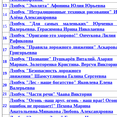
Лэпбук "Эколята" Афонина Юлия Юрьевна
13
Лэпбук "Нетрадиционные техники рисования" 
14
Алёна Александровна
Лэпбук "Для самых маленьких" Юрченко
15
Валерьевна, Герасимова Ирина Николаевна
Лэпбук "Оригами-это здорово!" Ончукова Лилия
16
Рафиковна
Лэпбук "Правила дорожного движения" Аскаров
17
Григорьевна
Лэпбук "Познание" Пушкарёв Виталий, Азарян
18
Мариам, Золоторенко Кристина, Вергун Виктори
Лэпбук "Безопасность дорожного
19
движения" Шамсутдинова Галина Сергеевна
Лэпбук "Лес - наше богатство" Яковлева Елена
20
Валерьевна
Лэпбук "Части речи" Чаава Виктория
21
Лэпбук "Огонь -наш друг, огонь - наш враг! Огон
ошибок не прощает!" Пехова Марина
22
Анатольевна,Минакова Любовь Александровна