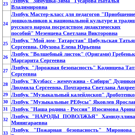
Лэпбук "Зимушка-Зима" Гусарова Наталья
23
Владимировна
Лэпбук Мастер-класс для педагогов "Приобщени
дошкольников к национальной культуре и тради
24
русского народа посредством дидактических
пособий" Мезенцева Светлана Викторовна
Лэпбук "Мой дом- Татарстан" Цибульская Татья
25
Сергеевна, Обухова Елена Юрьевна
Лэпбук "Волшебный листок" (Оригами) Гребеньк
26
Маргарита Сергеевна
Лэпбук "Дорожная безопасность" Кадинцева Тат
27
Сергеевна
Лэпбук "Кузбасс - жемчужина - Сибири" Дуднико
28
Людмила Сергеевна, Почтарева Светлана Андрее
Лэпбук "Музыкальный калейдоскоп" Дроботенко
29
Лэпбук "Музыкальные РЕбусы" Яковлев Яросла
30
Лэпбук "Наша родина - Россия" Изосимова Арин
31
Лэпбук "НАРОДЫ ПОВОЛЖЬЯ" Хамидуллина
32
Минигараевна
Лэпбук "Пожарная безопасность" Миронова
33