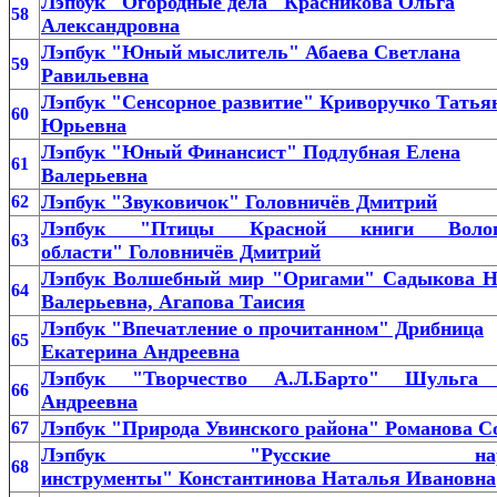
Лэпбук "Огородные дела" Красникова Ольга
58
Александровна
Лэпбук "Юный мыслитель" Абаева Светлана
59
Равильевна
Лэпбук "Сенсорное развитие" Криворучко Татья
60
Юрьевна
Лэпбук "Юный Финансист" Подлубная Елена
61
Валерьевна
Лэпбук "Звуковичок" Головничёв Дмитрий
62
Лэпбук "Птицы Красной книги Волого
63
области" Головничёв Дмитрий
Лэпбук Волшебный мир "Оригами" Садыкова Н
64
Валерьевна, Агапова Таисия
Лэпбук "Впечатление о прочитанном" Дрибница
65
Екатерина Андреевна
Лэпбук "Творчество А.Л.Барто" Шульга
66
Андреевна
Лэпбук "Природа Увинского района" Романова С
67
Лэпбук "Русские народ
68
инструменты" Константинова Наталья Ивановна