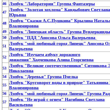
Лэпбук "Лаборатория" Группа Фантазеры
46
Лэпбук "Золотая хохлома" Кандыбович Светлана
47
Юрьвна
Лэпбук "Сказки А.С.Пушкина" Крылина Наталь
48
Владимировна
Лэпбук "Липецкая область" Группа Вундеркинды
49
Лэпбук "ПДД "Аносова Ольга Валерьевна
50
Лэпбук "мой любимый город Липецк" Аносова О
51
Валерьевна
Лэпбук "Изучаем азбуку дорожного
52
движения" Ходченкова Алина Георгиевна
Лэпбук "Великие соотечественники" Ситникова 
53
Николаевна
Лэпбук "Деревья" Группа Пчелка
54
Лэпбук "Круговорот воды в природе" Татьянина
55
Владимировна
Лэпбук "мой любимый город Липецк" Группа Рад
56
Лэпбук "Не играй с огнем" Нагибина Светлана
57
Васильевна