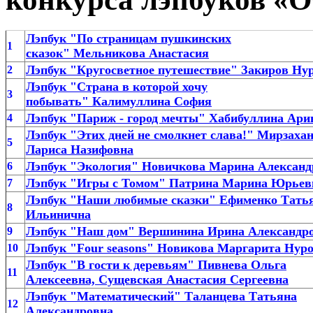
Лэпбук "По страницам пушкинских
1
сказок" Мельникова Анастасия
Лэпбук "Кругосветное путешествие" Закиров Ну
2
Лэпбук "Страна в которой хочу
3
побывать" Калимуллина София
Лэпбук "Париж - город мечты" Хабибуллина Ари
4
Лэпбук "Этих дней не смолкнет слава!" Мирзаха
5
Лариса Назифовна
Лэпбук "Экология" Новичкова Марина Александ
6
Лэпбук "Игры с Томом" Патрина Марина Юрьев
7
Лэпбук "Наши любимые сказки" Ефименко Тать
8
Ильинична
Лэпбук "Наш дом" Вершинина Ирина Александр
9
Лэпбук "Four seasons" Новикова Маргарита Нур
10
Лэпбук "В гости к деревьям" Пивнева Ольга
11
Алексеевна, Сущевская Анастасия Сергеевна
Лэпбук "Математический" Таланцева Татьяна
12
Александровна