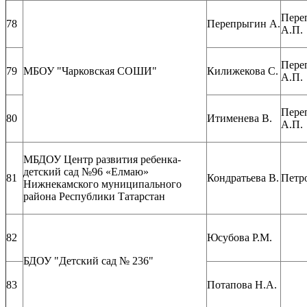
Пере
78
Перепрыгин А.
А.П.
Пере
79
МБОУ "Чарковская СОШИ"
Килижекова С.
А.П.
Пере
80
Итименева В.
А.П.
МБДОУ Центр развития ребенка-
детский сад №96 «Елмаю»
81
Кондратьева В.
Петр
Нижнекамского муниципального
района Республики Татарстан
82
Юсубова Р.М.
БДОУ "Детский сад № 236"
83
Потапова Н.А.