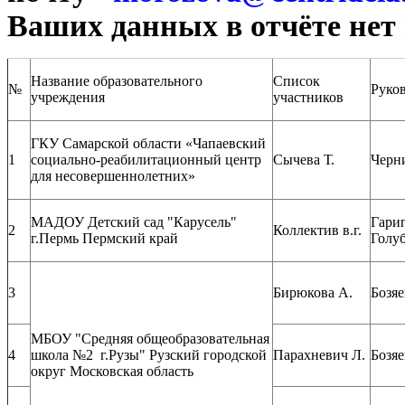
Ваших данных в отчёте нет 
Название образовательного
Список
№
Руков
учреждения
участников
ГКУ Самарской области «Чапаевский
1
социально-реабилитационный центр
Сычева Т.
Черн
для несовершеннолетних»
МАДОУ Детский сад "Карусель"
Гарип
2
Коллектив в.г.
г.Пермь Пермский край
Голуб
3
Бирюкова А.
Бозяе
МБОУ "Средняя общеобразовательная
4
школа №2 г.Рузы" Рузский городской
Парахневич Л.
Бозяе
округ Московская область