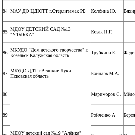
84
МАУ ДО ЦДЮТТ г.Стерлитамак РБ
Колбина Ю.
Вяхи
МДОУ ДЕТСКИЙ САД №13
85
Козак Н.Г.
"УЛЫБКА"
МКУДО "Дом детского творчества" г.
86
Трубкина Е.
Феди
Козельск Калужская область
МБУДО ДДТ г.Великие Луки
87
Бондарь М.А.
Псковская область
88
Мариморов С.
Мёдов
89
Ройченко А.
Бере
МДОУ детский сад №19 "Алёнка"