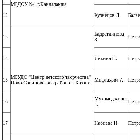
МБДОУ №1 г.Кандалакша
12
Кузнецов Д.
Балае
Бадретдинова
13
Петр
З.
14
Ивкина П.
Петр
МБУДО "Центр детского творчества"
15
Мифтахова А.
Петр
Ново-Савиновского района г. Казани
Мухамедзянова
16
Петр
Т.
17
Набиева И.
Петр