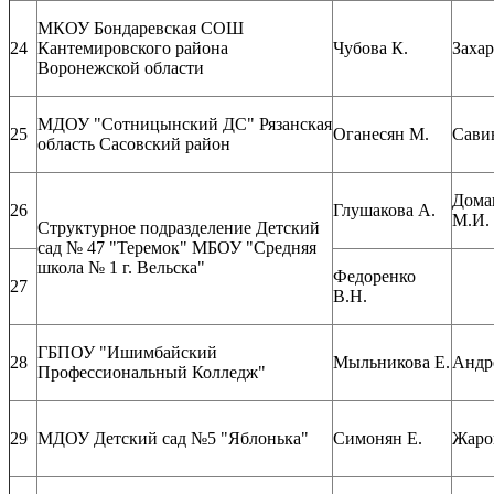
МКОУ Бондаревская СОШ
24
Кантемировского района
Чубова К.
Захар
Воронежской области
МДОУ "Сотницынский ДС" Рязанская
25
Оганесян М.
Сави
область Сасовский район
Дома
26
Глушакова А.
М.И.
Структурное подразделение Детский
сад № 47 "Теремок" МБОУ "Средняя
школа № 1 г. Вельска"
Федоренко
27
В.Н.
ГБПОУ "Ишимбайский
28
Мыльникова Е.
Андр
Профессиональный Колледж"
29
МДОУ Детский сад №5 "Яблонька"
Симонян Е.
Жаро