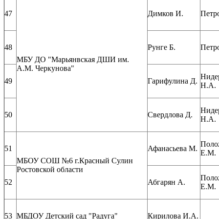
47
Димков И.
Петр
48
Рунге Б.
Петр
МБУ ДО "Марьянвская ДШИ им.
А.М. Черкунова"
Ниде
49
Гарифулина Д.
Н.А.
Ниде
50
Свердлова Д.
Н.А.
Поло
51
Афанасьева М.
Е.М.
МБОУ СОШ №6 г.Красный Сулин
Ростовской области
Поло
52
Абгарян А.
Е.М.
53
МБДОУ Детский сад "Радуга"
Кирилова И.А.