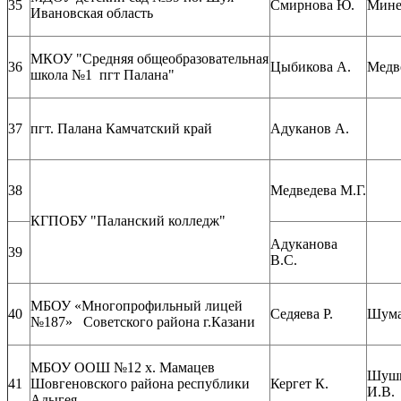
35
Смирнова Ю.
Мине
Ивановская область
МКОУ "Средняя общеобразовательная
36
Цыбикова А.
Медв
школа №1 пгт Палана"
37
пгт. Палана Камчатский край
Адуканов А.
38
Медведева М.Г.
КГПОБУ "Паланский колледж"
Адуканова
39
В.С.
МБОУ «Многопрофильный лицей
40
Седяева Р.
Шума
№187» Советского района г.Казани
МБОУ ООШ №12 х. Мамацев
Шушп
41
Шовгеновского района республики
Кергет К.
И.В.
Адыгея