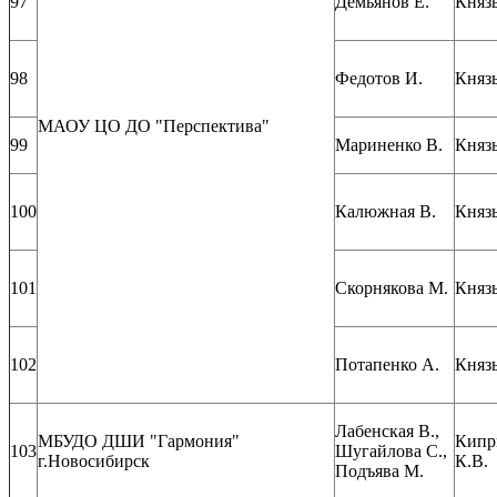
97
Демьянов Е.
Князь
98
Федотов И.
Князь
МАОУ ЦО ДО "Перспектива"
99
Мариненко В.
Князь
100
Калюжная В.
Князь
101
Скорнякова М.
Князь
102
Потапенко А.
Князь
Лабенская В.,
МБУДО ДШИ "Гармония"
Кипр
103
Шугайлова С.,
г.Новосибирск
К.В.
Подъява М.