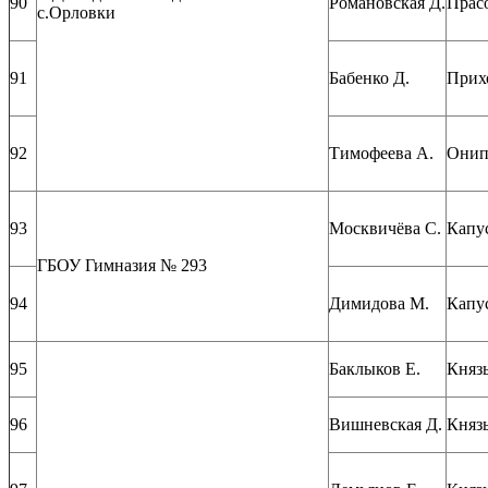
90
Романовская Д.
Прас
с.Орловки
91
Бабенко Д.
Прих
92
Тимофеева А.
Онип
93
Москвичёва С.
Капу
ГБОУ Гимназия № 293
94
Димидова М.
Капу
95
Баклыков Е.
Князь
96
Вишневская Д.
Князь