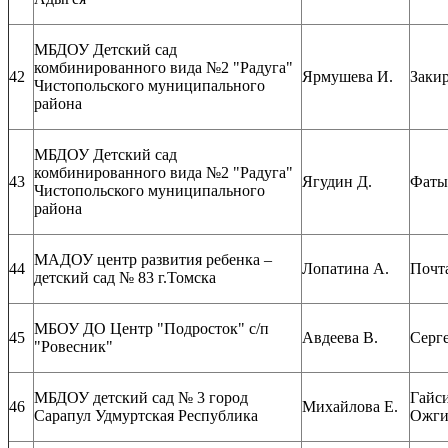
МБДОУ Детский сад
комбинированного вида №2 "Радуга"
42
Ярмушева И.
Закир
Чистопольского муниципального
района
МБДОУ Детский сад
комбинированного вида №2 "Радуга"
43
Ягудин Д.
Фаты
Чистопольского муниципального
района
МАДОУ центр развития ребенка –
44
Лопатина А.
Почт
детский сад № 83 г.Томска
МБОУ ДО Центр "Подросток" с/п
45
Авдеева В.
Серге
"Ровесник"
МБДОУ детский сад № 3 город
Гайси
46
Михайлова Е.
Сарапул Удмуртская Республика
Ожги