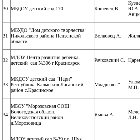
Кузн
30
МБДОУ детский сад 170
Кошевец В.
Ю.А.
Авцы
МБУДО "Дом детского творчества"
31
Никольского района Пензенской
Волковец А.
Жиля
области
МДОУ Центр развития ребенка-
32
Рачковский С.
Царев
детский сад №306 г.Красноярск
МКДОУ детский сад "Нарн"
Улюм
33
Республика Калмыкия Лаганский
Младшая г.".
М.П.
район с.Красинское
МБОУ "Морозовская СОШ"
Вологодская область
Меле
34
Ямова А.
Великоустюгский район
Л.Н.
д.Морозовица
МДОУ детский сад №39 г.о. Шуя