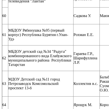
телевидения "Лантан"
60
Садкова У.
Маюк
МБДОУ Рябинушка №95 (первый
61
корпус) Республика Бурятия г.Улан-
Рохман Е.Е.
Удэ
МБДОУ детский сад №34 "Радуга"
Гараева Г.Р.,
комбинированного вида Елабужского
62
Шарифуллина
муниципального района Республики
Л.Р.
Татарстан
Бальб
МДОУ Детский сад №11 город
Ракшн
63
Петрозаводск Комсомольский
Коллектив в.с.
Суом
проспект 13-б
О.Ю.
64
Ярощук М.
Корол