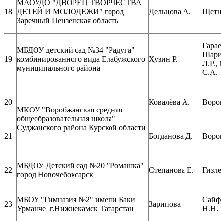
МАОУДО "ДВОРЕЦ ТВОРЧЕСТВА
18
ДЕТЕЙ И МОЛОДЕЖИ" город
Дельцова А.
Щетн
Заречный Пензенская область
Гарае
МБДОУ детский сад №34 "Радуга"
Шари
19
комбинированного вида Елабужского
Хузин Р.
Л.Р.,
муниципального района
С.А.
20
Ковалёва А.
Ворон
МКОУ "Воробжанская средняя
общеобразовательная школа"
Суджанского района Курской области
21
Богданова Д.
Ворон
МБДОУ Детский сад №20 "Ромашка"
22
Степанова Е.
Гизле
город Новочебоксарск
МБОУ "Гимназия №2" имени Баки
Сайф
23
Зарипова
Урманче г.Нижнекамск Татарстан
Н.Н.