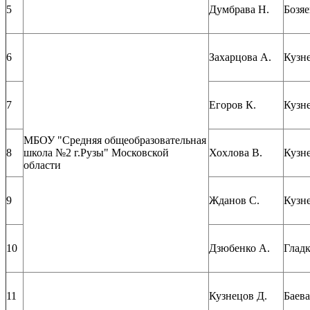
5
Думбрава Н.
Бозяе
6
Захарцова А.
Кузне
7
Егоров К.
Кузне
МБОУ "Средняя общеобразовательная
8
школа №2 г.Рузы" Московской
Хохлова В.
Кузне
области
9
Жданов С.
Кузне
10
Дзюбенко А.
Гладк
11
Кузнецов Д.
Баева