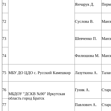
71
Янчарук Д.
Перм
72
Суслова В.
Манз
73
Шевченко П.
Манз
74
Филюшова М.
Манз
75
МБУ ДО ЦДО с. Русский Камешкир
Лазуткина А.
Талан
76
Гуняк А.
Стар
МБДОУ "ДСКВ №90" Иркутская
область город Братск
77
Павлович А.
Стар