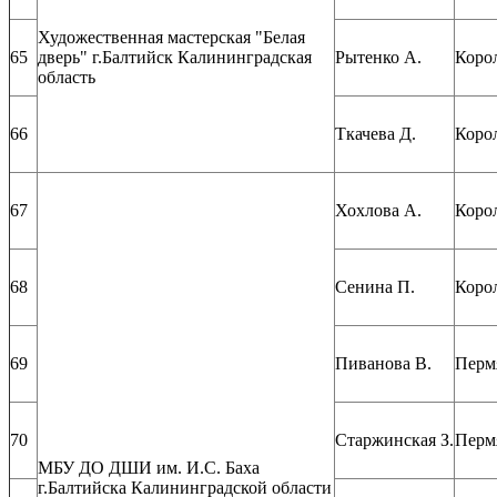
Художественная мастерская "Белая
65
дверь" г.Балтийск Калининградская
Рытенко А.
Корол
область
66
Ткачева Д.
Корол
67
Хохлова А.
Корол
68
Сенина П.
Корол
69
Пиванова В.
Перм
70
Старжинская З.
Перм
МБУ ДО ДШИ им. И.С. Баха
г.Балтийска Калининградской области