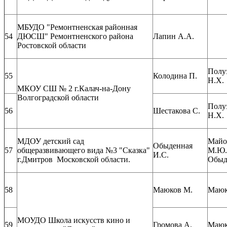
МБУДО "Ремонтненская районная
54
ДЮСШ" Ремонтненского района
Лапин А.А.
Ростовской области
Полу
55
Колодина П.
Н.Х.
МКОУ СШ № 2 г.Калач-на-Дону
Волгоградской области
Полу
56
Шестакова С.
Н.Х.
МДОУ детский сад
Майо
Обыденная
57
общеразвивающего вида №3 "Сказка"
М.Ю.
И.С.
г.Дмитров Московской области.
Обыд
58
Маюков М.
Маюк
МОУДО Школа искусств кино и
59
Громова А.
Маюк