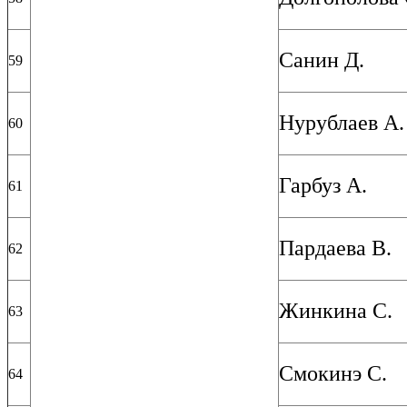
Санин Д.
59
Нурублаев А.
60
Гарбуз А.
61
Пардаева В.
62
Жинкина С.
63
Смокинэ С.
64