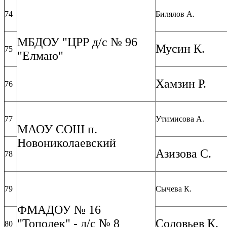
74
Билялов А.
МБДОУ "ЦРР д/с № 96
Мусин К.
75
"Елмаю"
Хамзин Р.
76
77
Утимисова А.
МАОУ СОШ п.
Новониколаевский
Азизова С.
78
79
Сычева К.
ФМАДОУ № 16
"Тополек" - д/с № 8
Соловьев К.
80