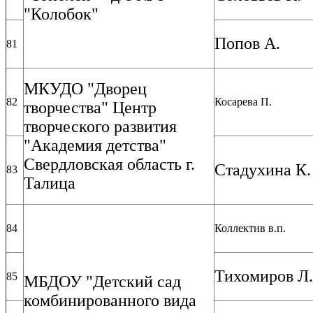
"Колобок"
Попов А.
81
МКУДО "Дворец
82
Косарева П.
творчества" Центр
творческого развития
"Академия детства"
Свердловская область г.
Стадухина К.
83
Талица
84
Коллектив в.п.
Тихомиров Л.
85
МБДОУ "Детский сад
комбинированного вида