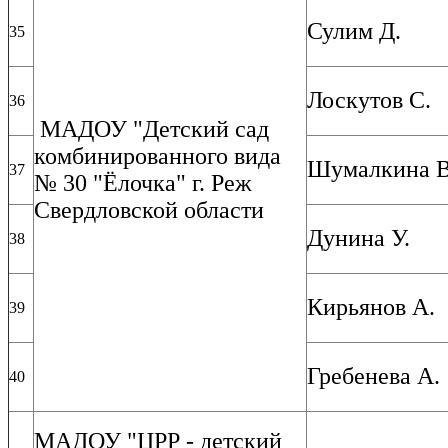
Сулим Д.
35
Лоскутов С.
36
МАДОУ "Детский сад
комбинированного вида
Шумалкина В
37
№ 30 "Ёлочка" г. Реж
Свердловской области
Дунина У.
38
Кирьянов А.
39
Гребенева А.
40
МАДОУ "ЦРР - детский