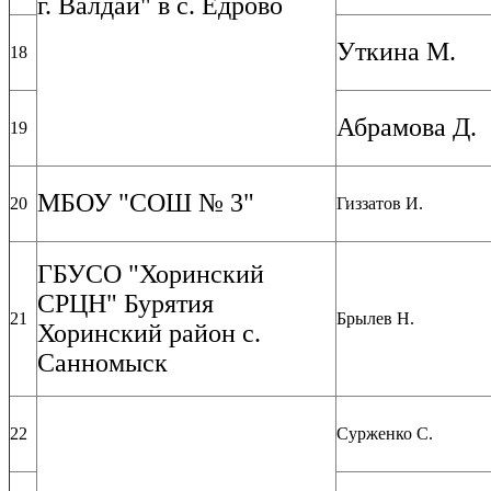
г. Валдай" в с. Едрово
Уткина М.
18
Абрамова Д.
19
МБОУ "СОШ № 3"
20
Гиззатов И.
ГБУСО "Хоринский
СРЦН" Бурятия
21
Брылев Н.
Хоринский район с.
Санномыск
22
Сурженко С.