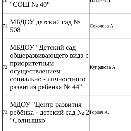
70
Паздеев Д.
"СОШ № 40"
МБДОУ детский сад №
71
Соколова А.
508
МБДОУ "Детский сад
общеразвивающего вида с
приоритетным
72
Купрякова А.
осуществлением
социально - личностного
развития ребенка № 44"
МДОУ "Центр развития
ребёнка - детский сад № 2
73
Горбач А.
"Солнышко"