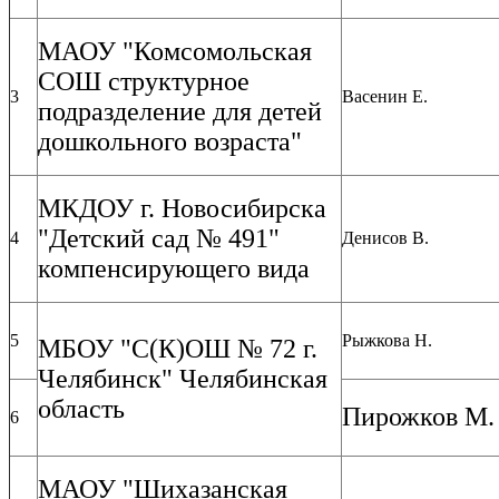
МАОУ "Комсомольская
СОШ структурное
3
Васенин Е.
подразделение для детей
дошкольного возраста"
МКДОУ г. Новосибирска
"Детский сад № 491"
4
Денисов В.
компенсирующего вида
5
Рыжкова Н.
МБОУ "С(К)ОШ № 72 г.
Челябинск" Челябинская
область
Пирожков М.
6
МАОУ "Шихазанская