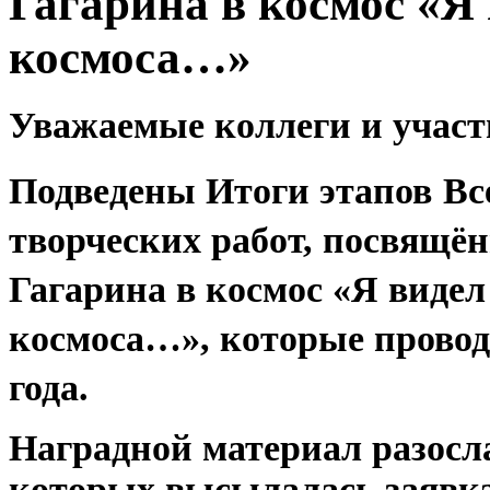
Гагарина в космос «Я
космоса…»
Уважаемые коллеги и участ
Подведены
Итоги
этапов
Вс
творческих работ, посвящё
Гагарина в космос «Я видел
космоса…»
,
которые прово
года.
Наградной материал разосла
которых высылалась заявк