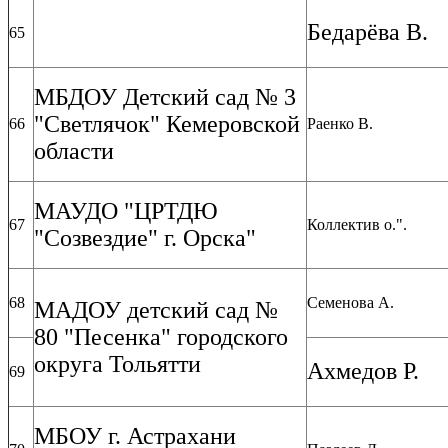
Бедарёва В.
65
МБДОУ Детский сад № 3
"Светлячок" Кемеровской
66
Раенко В.
области
МАУДО "ЦРТДЮ
67
Коллектив о.".
"Созвездие" г. Орска"
68
Семенова А.
МАДОУ детский сад №
80 "Песенка" городского
округа Тольятти
Ахмедов Р.
69
МБОУ г. Астрахани