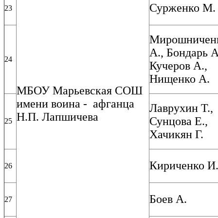
Сурженко М.
23
Мирошничен
А., Бондарь А
24
Кучеров А.,
Нищенко А.
МБОУ Марьевская СОШ
имени воина - афганца
Лаврухин Т.,
Н.П. Лапшичева
Сунцова Е.,
25
Хачикян Г.
Кириченко И
26
Боев А.
27