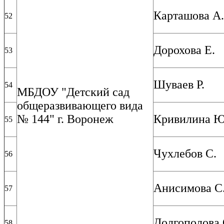
Карташова А.
52
Дорохова Е.
53
Шуваев Р.
54
МБДОУ "Детский сад
общеразвивающего вида
№ 144" г. Воронеж
Кривилина Ю
55
Чухлебов С.
56
Анисимова С
57
Долгополова 
58