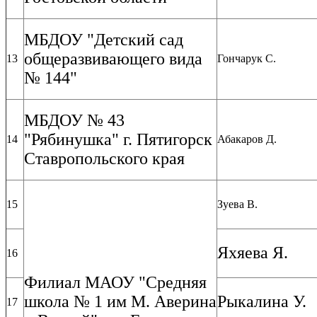
МБДОУ "Детский сад
общеразвивающего вида
13
Гончарук С.
№ 144"
МБДОУ № 43
"Рябинушка" г. Пятигорск
14
Абакаров Д.
Ставропольского края
15
Зуева В.
Яхяева Я.
16
Филиал МАОУ "Средняя
школа № 1 им М. Аверина
Рыкалина У.
17