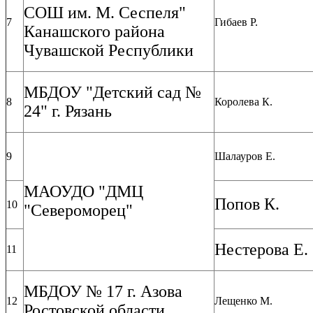
СОШ им. М. Сеспеля"
7
Гибаев Р.
Канашского района
Чувашской Республики
МБДОУ "Детский сад №
8
Королева К.
24" г. Рязань
9
Шалауров Е.
МАОУДО "ДМЦ
Попов К.
10
"Североморец"
Нестерова Е.
11
МБДОУ № 17 г. Азова
12
Лещенко М.
Ростовской области