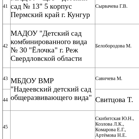
сад № 13" 5 корпус
41
Сырвачева Г.В.
Пермский край г. Кунгур
МАДОУ "Детский сад
комбинированного вида
42
Белобородова М.
№ 30 "Ёлочка" г. Реж
Свердловской области
43
Савичева М.
МБДОУ ВМР
"Надеевский детский сад
общеразвивающего вида"
Свитцова Т.
44
Скибитская Ю.Н.,
Козлова Л.К.,
45
Комарова Е.Г.,
Артёмова Н.Е.