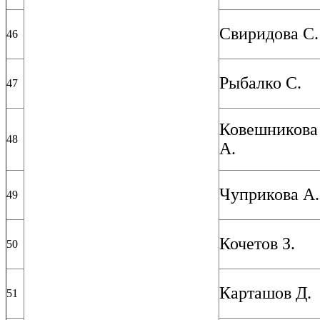
Свиридова С.
46
Рыбалко С.
47
Ковешникова
48
А.
Чуприкова А.
49
Кочетов З.
50
Карташов Д.
51