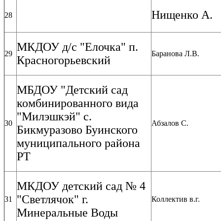
Нищенко А.
28
МКДОУ д/с "Елочка" п.
29
Баранова Л.В.
Красногорьевский
МБДОУ "Детский сад
комбинированного вида
"Милэшкэй" с.
30
Абзалов С.
Бикмуразово Буинского
муниципального района
РТ
МКДОУ детский сад № 4
"Светлячок" г.
31
Коллектив в.г.
Минеральные Воды