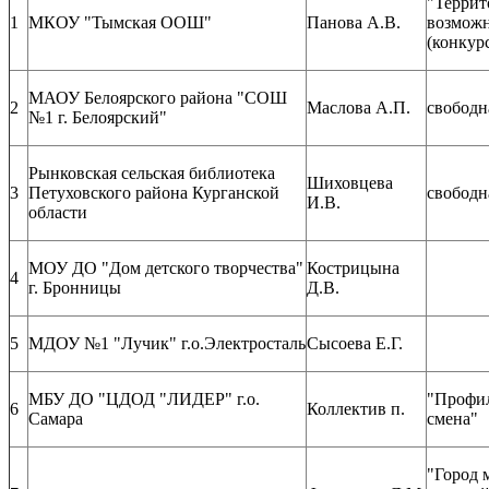
"Террит
1
МКОУ "Тымская ООШ"
Панова А.В.
возможн
(конкур
МАОУ Белоярского района "СОШ
2
Маслова А.П.
свободн
№1 г. Белоярский"
Рынковская сельская библиотека
Шиховцева
3
Петуховского района Курганской
свободн
И.В.
области
МОУ ДО "Дом детского творчества"
Кострицына
4
г. Бронницы
Д.В.
5
МДОУ №1 "Лучик" г.о.Электросталь
Сысоева Е.Г.
МБУ ДО "ЦДОД "ЛИДЕР" г.о.
"Профи
6
Коллектив п.
Самара
смена"
"Город 