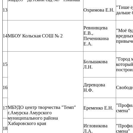
"Тише е
13
Охримова Е.Н.
дальше 
Ревнивцева
"Моё бу
Е.В.,
14
МБОУ Кольская СОШ № 2
вредны
Печеникина
привыч
Е.А.
"Город 
Большакова
15
которы
Л.Н.
построи
Деревцова
16
Свободн
Н.Ф.
"Профи
МБУДО центр творчества "Темп"
17
Еременко Е.Н.
смена"
г.Амурска Амурского
муниципального района
Хабаровского края
Игловикова
"Профи
18
Л.А.
смена"