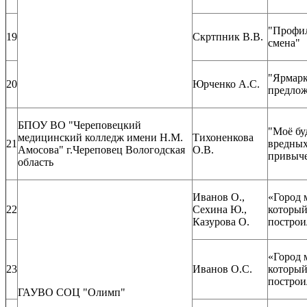
"Профи
19
Скртпник В.В.
смена"
"Ярмарк
20
Юрченко А.С.
предло
БПОУ ВО "Череповецкий
"Моё бу
медицинский колледж имени Н.М.
Тихоненкова
21
вредны
Амосова" г.Череповец Вологодская
О.В.
привыч
область
Иванов О.,
«Город 
22
Сехина Ю.,
которы
Казурова О.
постро
«Город 
23
Иванов О.С.
которы
постро
ГАУВО СОЦ "Олимп"