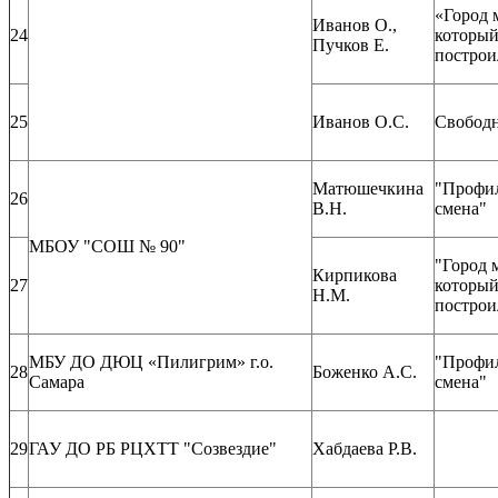
«Город 
Иванов О.,
24
которы
Пучков Е.
постро
25
Иванов О.С.
Свободн
Матюшечкина
"Профи
26
В.Н.
смена"
МБОУ "СОШ № 90"
"Город 
Кирпикова
27
которы
Н.М.
построи
МБУ ДО ДЮЦ «Пилигрим» г.о.
"Профи
28
Боженко А.С.
Самара
смена"
29
ГАУ ДО РБ РЦХТТ "Созвездие"
Хабдаева Р.В.