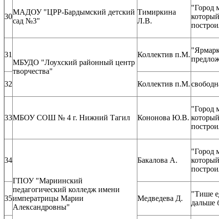
"Город 
МАДОУ "ЦРР-Бардымский детский
Тимиркина
30
которы
сад №3"
Л.В.
построи
"Ярмарк
31
Коллектив п.М.
предло
МБУДО "Лоухский районный центр
творчества"
32
Коллектив п.М.
свободн
"Город 
33
МБОУ СОШ № 4 г. Нижний Тагил
Кононова Ю.В.
которы
построи
"Город 
34
Бакалова А.
которы
построи
ГПОУ "Мариинский
педагогический колледж имени
"Тише е
35
императрицы Марии
Медведева Д.
дальше 
Александровны"