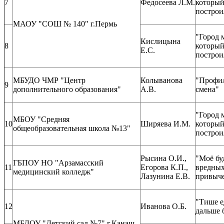
7
Федосеева Л.М.
которы
построи
МАОУ "СОШ № 140" г.Пермь
"Город 
Кислицына
8
которы
Е.С.
построи
МБУДО ЧМР "Центр
Колыванова
"Профи
9
дополнительного образования"
А.В.
смена"
"Город 
МБОУ "Средняя
10
Ширяева И.М.
которы
общеобразовательная школа №13"
построи
Рысина О.И.,
"Моё бу
ГБПОУ НО "Арзамасский
11
Егорова К.П.,
вредны
медицинский колледж"
Лазунина Е.В.
привыч
"Тише е
12
Иванова О.Б.
дальше 
МБДОУ "Детский сад №7" г.Канаш