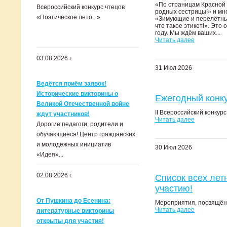
«По страницам Красной 
Всероссийский конкурс чтецов
родных сестрицы!» и мно
«Поэтическое лето...»
«Зимующие и перелётные
что такое этикет!». Это
году. Мы ждём ваших...
Читать далее
03.08.2026 г.
31 Июл 2026
Ведётся приём заявок!
Исторические викторины о
Ежегодный конку
Великой Отечественной войне
II Всероссийский конку
ждут участников!
Читать далее
Дорогие педагоги, родители и
обучающиеся! Центр гражданских
и молодёжных инициатив
30 Июл 2026
«Идея»...
02.08.2026 г.
Список всех лет
участию!
От Пушкина до Есенина:
Мероприятия, посвящён
Читать далее
литературные викторины
открыты для участия!