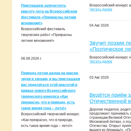
Всероссийский конкурс 
Приглашаем запечатлеть
Читать далее
красоту лета на Всероссийском
фестивале «Прекрасны летние
мгновения!»
04 Авг 2026
Всероссийский фестиваль
творческих работ «Прекрасны
летние мгновения!»
Звучит поэзия л
«Поэтическое лет
Всероссийский конкурс ч
06.08.2026 г.
Читать далее
Природа летом щедра на краски,
03 Авг 2026
звуки и эмоции, и мы приглашаем
вас поделиться этой красотой в
рамках нового Всероссийского
Ведётся приём з
творческого конкурса «Как
Отечественной в
прекрасно, что в природе, есть
такое время года – лето!»
Дорогие педагоги, роди
продолжает принимать з
Всероссийский творческий конкурс
страницам Великой Отеч
«Как прекрасно, что в природе,
Московской битвах, о по
есть такое время года – лето!»
Отечества. Открыт приём
вышел из блокады!», «П