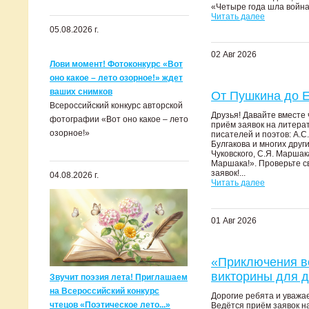
«Четыре года шла война,
Читать далее
05.08.2026 г.
02 Авг 2026
Лови момент! Фотоконкурс «Вот
оно какое – лето озорное!» ждет
ваших снимков
От Пушкина до Е
Всероссийский конкурс авторской
Друзья! Давайте вместе 
фотографии «Вот оно какое – лето
приём заявок на литера
озорное!»
писателей и поэтов: А.С.
Булгакова и многих друг
Чуковского, С.Я. Маршак
Маршака!». Проверьте с
заявок!...
04.08.2026 г.
Читать далее
01 Авг 2026
«Приключения в
викторины для 
Звучит поэзия лета! Приглашаем
на Всероссийский конкурс
Дорогие ребята и уважа
чтецов «Поэтическое лето...»
Ведётся приём заявок н