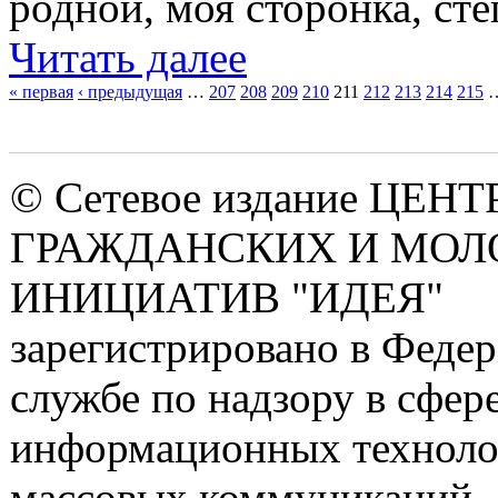
родной, моя сторонка, сте
Читать далее
« первая
‹ предыдущая
…
207
208
209
210
211
212
213
214
215
Страницы
© Сетевое издание ЦЕНТ
ГРАЖДАНСКИХ И МО
ИНИЦИАТИВ "ИДЕЯ"
зарегистрировано в Феде
службе по надзору в сфере
информационных техноло
массовых коммуникаций