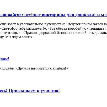
звивайся»: весёлые викторины для дошколят и м
ша зовёт в увлекательное путешествие! Ведётся приём заявок
ветофор тебе расскажет!», «Где обедал воробей?», «Тридцать т
ые птицы», «Правила дорожной безопасности», «Знать должны мы
ду. Мы ждём ваших...
явок!
ю дружбы «Дружба начинается с улыбки!»
десь! Приглашаем к участию!