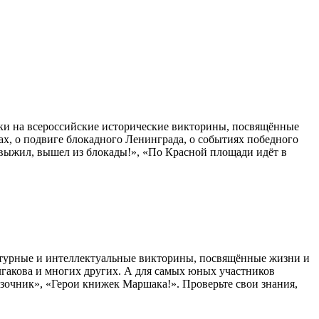
ки на всероссийские исторические викторины, посвящённые
х, о подвиге блокадного Ленинграда, о событиях победного
д выжил, вышел из блокады!», «По Красной площади идёт в
ературные и интеллектуальные викторины, посвящённые жизни и
улгакова и многих других. А для самых юных участников
зочник», «Герои книжек Маршака!». Проверьте свои знания,