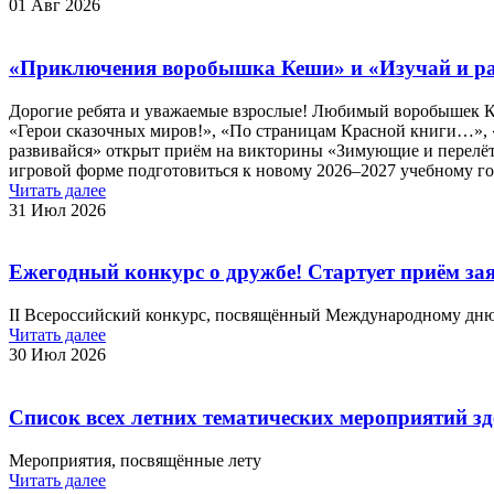
01 Авг 2026
«Приключения воробышка Кеши» и «Изучай и ра
Дорогие ребята и уважаемые взрослые! Любимый воробышек Ке
«Герои сказочных миров!», «По страницам Красной книги…», «С
развивайся» открыт приём на викторины «Зимующие и перелётн
игровой форме подготовиться к новому 2026–2027 учебному го
Читать далее
31 Июл 2026
Ежегодный конкурс о дружбе! Стартует приём за
II Всероссийский конкурс, посвящённый Международному дн
Читать далее
30 Июл 2026
Список всех летних тематических мероприятий з
Мероприятия, посвящённые лету
Читать далее