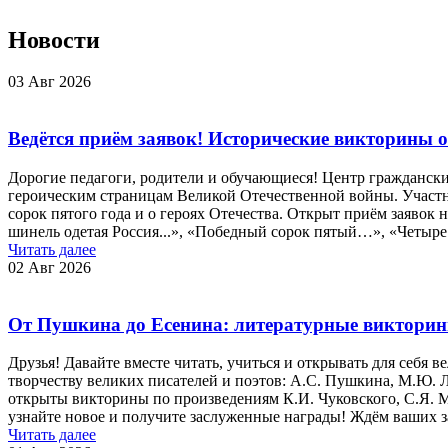
Новости
03 Авг 2026
Ведётся приём заявок! Исторические викторины о
Дорогие педагоги, родители и обучающиеся! Центр гражданск
героическим страницам Великой Отечественной войны. Участни
сорок пятого года и о героях Отечества. Открыт приём заяво
шинель одетая Россия...», «Победный сорок пятый…», «Четыре 
Читать далее
02 Авг 2026
От Пушкина до Есенина: литературные викторин
Друзья! Давайте вместе читать, учиться и открывать для себя
творчеству великих писателей и поэтов: А.С. Пушкина, М.Ю. Л
открыты викторины по произведениям К.И. Чуковского, С.Я. 
узнайте новое и получите заслуженные награды! Ждём ваших за
Читать далее