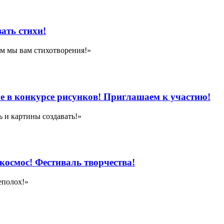
вать стихи!
м мы вам стихотворения!»
ие в конкурсе рисунков! Приглашаем к участию!
 и картины создавать!»
в космос! Фестиваль творчества!
еполох!»