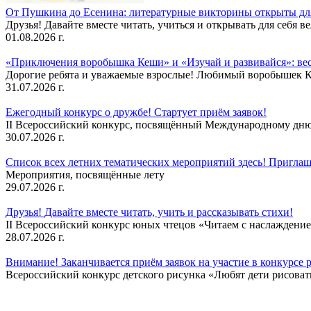
От Пушкина до Есенина: литературные викторины открыты для
Друзья! Давайте вместе читать, учиться и открывать для себя в
01.08.2026 г.
«Приключения воробышка Кеши» и «Изучай и развивайся»: ве
Дорогие ребята и уважаемые взрослые! Любимый воробышек Кеш
31.07.2026 г.
Ежегодный конкурс о дружбе! Стартует приём заявок!
II Всероссийский конкурс, посвящённый Международному дню 
30.07.2026 г.
Список всех летних тематических мероприятий здесь! Приглаш
Мероприятия, посвящённые лету
29.07.2026 г.
Друзья! Давайте вместе читать, учить и рассказывать стихи!
II Всероссийский конкурс юных чтецов «Читаем с наслаждение
28.07.2026 г.
Внимание! Заканчивается приём заявок на участие в конкурсе 
Всероссийский конкурс детского рисунка «Любят дети рисовать