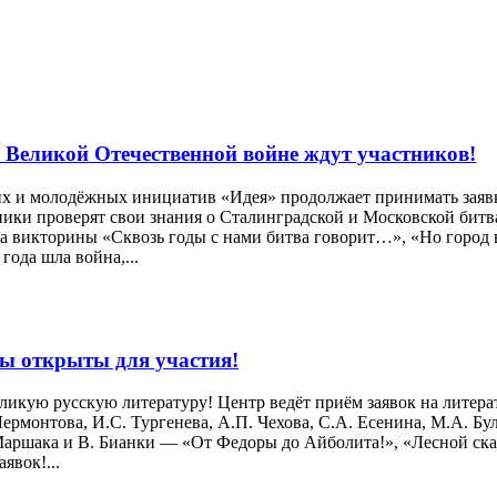
 Великой Отечественной войне ждут участников!
их и молодёжных инициатив «Идея» продолжает принимать заяв
ки проверят свои знания о Сталинградской и Московской битва
к на викторины «Сквозь годы с нами битва говорит…», «Но горо
года шла война,...
ы открыты для участия!
 великую русскую литературу! Центр ведёт приём заявок на лит
ермонтова, И.С. Тургенева, А.П. Чехова, С.А. Есенина, М.А. Б
Маршака и В. Бианки — «От Федоры до Айболита!», «Лесной ска
явок!...