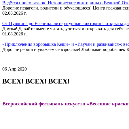
Ведётся приём заявок! Исторические викторины о Великой Оте
Дорогие педагоги, родители и обучающиеся! Центр гражданск
02.08.2026 г.
От Пушкина до Есенина: литературные викторины открыты для
Друзья! Давайте вместе читать, учиться и открывать для себя в
01.08.2026 г.
«Приключения воробышка Кеши» и «Изучай и развивайся»: ве
Дорогие ребята и уважаемые взрослые! Любимый воробышек Кеш
06 Апр 2020
ВСЕХ! ВСЕХ! ВСЕХ!
Всероссийский фестиваль искусств «Весенние краски