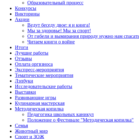
Образовательный процесс
Конкурсы
Викторины
Акции
Ведут беседу двое: я и книга!
Мы за здоровье! Мы за спорт!
От гибели и вымирания природу нужно нам спасать
Читаем книги о войне
Итоги
Лучшие работы
Отзывы
Оплата оргвзноса
Экспресс-мероприятия
Тематические мероприятия
Лэпбуки
Исследовательские работы
Выставки
Развивающие игры
Кулинарная мастерская
Методическая копилка
Педагогика школьных каникул
Положение о Фестивале "Методическая копилка"
Семья
Животный мир
Спорт и ЗОЖ