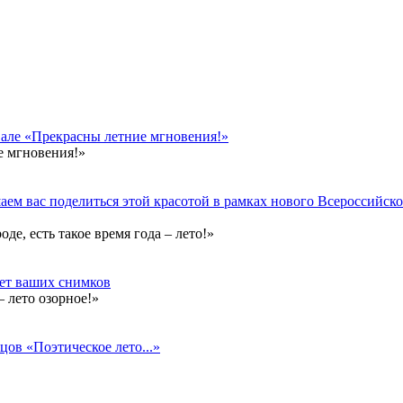
вале «Прекрасны летние мгновения!»
е мгновения!»
ем вас поделиться этой красотой в рамках нового Всероссийског
е, есть такое время года – лето!»
дет ваших снимков
 лето озорное!»
цов «Поэтическое лето...»