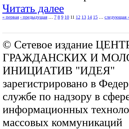
Читать далее
« первая
‹ предыдущая
…
7
8
9
10
11
12
13
14
15
…
следующая ›
Страницы
© Сетевое издание ЦЕНТ
ГРАЖДАНСКИХ И МО
ИНИЦИАТИВ "ИДЕЯ"
зарегистрировано в Феде
службе по надзору в сфере
информационных техноло
массовых коммуникаций