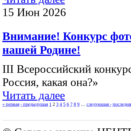
15 Июн 2026
Внимание! Конкурс фо
нашей Родине!
III Всероссийский конкур
Россия, какая она?»
Читать далее
« первая
‹ предыдущая
1
2
3
4
5
6
7
8
9
…
следующая ›
последня
Страницы