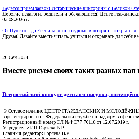
Ведётся приём заявок! Исторические викторины о Великой Оте
Дорогие педагоги, родители и обучающиеся! Центр гражданск
02.08.2026 г.
От Пушкина до Есенина: литературные викторины открыты для
Друзья! Давайте вместе читать, учиться и открывать для себя в
20 Сен 2024
Вместе рисуем своих таких разных пап 
Всероссийский конкурс детского рисунка, посвящё
© Сетевое издание ЦЕНТР ГРАЖДАНСКИХ И МОЛОДЁЖ
зарегистрировано в Федеральной службе по надзору в сфере 
Регистрационный номер ЭЛ №ФС77-76118 от 12.07.2019 г.
Учредитель: ИП Горяева В.Р.
Главный редактор: Горяева В.Р.
Адрес электронной почты редакции: centrideia@mail.ru