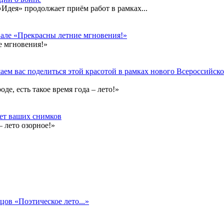
дея» продолжает приём работ в рамках...
вале «Прекрасны летние мгновения!»
е мгновения!»
ем вас поделиться этой красотой в рамках нового Всероссийског
е, есть такое время года – лето!»
дет ваших снимков
 лето озорное!»
цов «Поэтическое лето...»