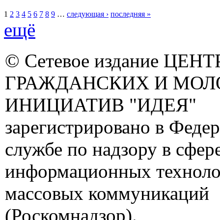
1
2
3
4
5
6
7
8
9
…
следующая ›
последняя »
ещё
© Сетевое издание ЦЕНТ
ГРАЖДАНСКИХ И МО
ИНИЦИАТИВ "ИДЕЯ"
зарегистрировано в Феде
службе по надзору в сфере
информационных техноло
массовых коммуникаций
(Роскомнадзор).