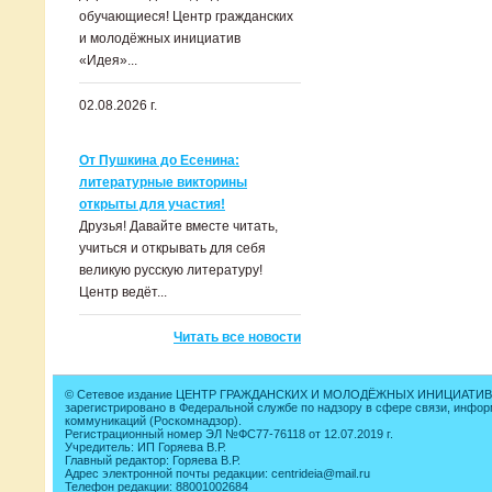
обучающиеся! Центр гражданских
и молодёжных инициатив
«Идея»...
02.08.2026 г.
От Пушкина до Есенина:
литературные викторины
открыты для участия!
Друзья! Давайте вместе читать,
учиться и открывать для себя
великую русскую литературу!
Центр ведёт...
Читать все новости
© Сетевое издание ЦЕНТР ГРАЖДАНСКИХ И МОЛОДЁЖНЫХ ИНИЦИАТИВ
зарегистрировано в Федеральной службе по надзору в сфере связи, инфо
коммуникаций (Роскомнадзор).
Регистрационный номер ЭЛ №ФС77-76118 от 12.07.2019 г.
Учредитель: ИП Горяева В.Р.
Главный редактор: Горяева В.Р.
Адрес электронной почты редакции: centrideia@mail.ru
Телефон редакции: 88001002684