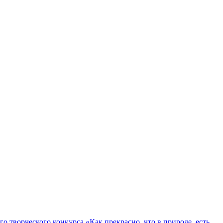
о творческого конкурса «Как прекрасно, что в природе, есть