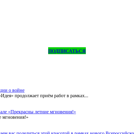
ПОДПИСАТЬСЯ
кции о войне
дея» продолжает приём работ в рамках...
вале «Прекрасны летние мгновения!»
е мгновения!»
ем вас поделиться этой красотой в рамках нового Всероссийског