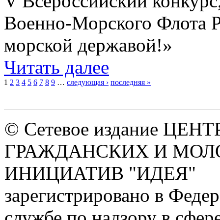
V Всероссийский конкурс
Военно-Морского Флота Р
морской державой!»
Читать далее
1
2
3
4
5
6
7
8
9
…
следующая ›
последняя »
Страницы
© Сетевое издание ЦЕНТ
ГРАЖДАНСКИХ И МО
ИНИЦИАТИВ "ИДЕЯ"
зарегистрировано в Феде
службе по надзору в сфере