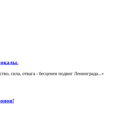
локады.
о, сила, отвага - бесценен подвиг Ленинграда...»
зонов!