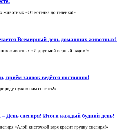
сте!
 животных «От котёнка до телёнка!»
мечается Всемирный день домашних животных!
них животных «И друг мой верный рядом!»
, приём заявок ведётся постоянно!
рироду нужно нам спасать!»
 – День снегиря! Итоги каждый будний день!
егиря «Алой кисточкой заря красит грудку снегиря!»