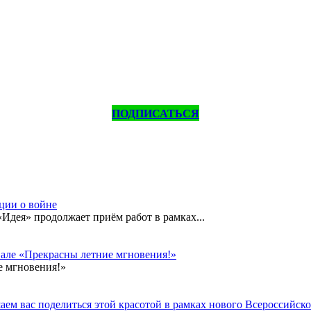
ПОДПИСАТЬСЯ
кции о войне
дея» продолжает приём работ в рамках...
вале «Прекрасны летние мгновения!»
е мгновения!»
ем вас поделиться этой красотой в рамках нового Всероссийског