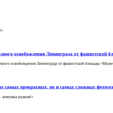
!»
 полного освобождения Ленинграда от фашистской б
лного освобождения Ленинграда от фашистской блокады «Мужеств
 из самых прекрасных, но и самых сложных фотосе
– зимушка родная!»