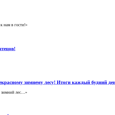
к нам в гости!»
чтецов!
красному зимнему лесу! Итоги каждый будний ден
, зимний лес…»