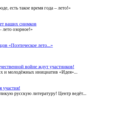
е, есть такое время года – лето!»
дет ваших снимков
 лето озорное!»
цов «Поэтическое лето...»
чественной войне ждут участников!
их и молодёжных инициатив «Идея»...
 участия!
еликую русскую литературу! Центр ведёт...