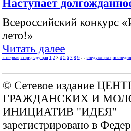
Наступает долгожданное
Всероссийский конкурс «И
лето!»
Читать далее
« первая
‹ предыдущая
1
2
3
4
5
6
7
8
9
…
следующая ›
последня
Страницы
© Сетевое издание ЦЕНТ
ГРАЖДАНСКИХ И МО
ИНИЦИАТИВ "ИДЕЯ"
зарегистрировано в Феде