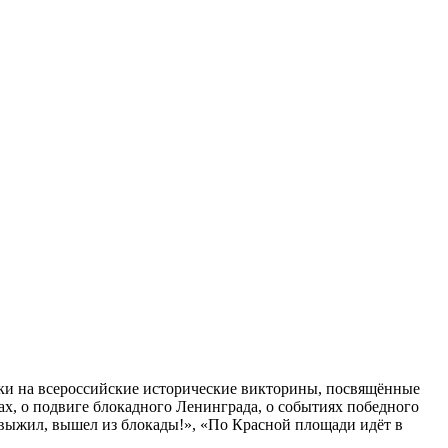
ки на всероссийские исторические викторины, посвящённые
х, о подвиге блокадного Ленинграда, о событиях победного
д выжил, вышел из блокады!», «По Красной площади идёт в