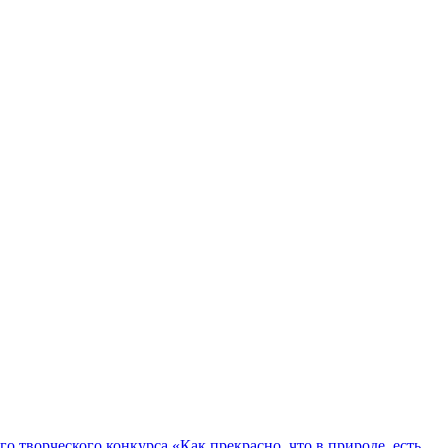
о творческого конкурса «Как прекрасно, что в природе, есть