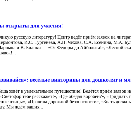
ы открыты для участия!
 великую русскую литературу! Центр ведёт приём заявок на лит
ермонтова, И.С. Тургенева, А.П. Чехова, С.А. Есенина, М.А. Б
Маршака и В. Бианки — «От Федоры до Айболита!», «Лесной ска
явок!...
звивайся»: весёлые викторины для дошколят и м
ша зовёт в увлекательное путешествие! Ведётся приём заявок
ветофор тебе расскажет!», «Где обедал воробей?», «Тридцать т
ые птицы», «Правила дорожной безопасности», «Знать должны мы
ду. Мы ждём ваших...