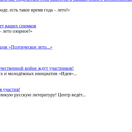
е, есть такое время года – лето!»
дет ваших снимков
 лето озорное!»
цов «Поэтическое лето...»
чественной войне ждут участников!
их и молодёжных инициатив «Идея»...
 участия!
еликую русскую литературу! Центр ведёт...