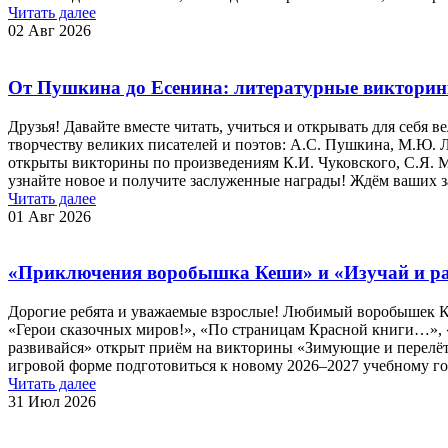
Читать далее
02 Авг 2026
От Пушкина до Есенина: литературные викторин
Друзья! Давайте вместе читать, учиться и открывать для себя
творчеству великих писателей и поэтов: А.С. Пушкина, М.Ю. Л
открыты викторины по произведениям К.И. Чуковского, С.Я. 
узнайте новое и получите заслуженные награды! Ждём ваших за
Читать далее
01 Авг 2026
«Приключения воробышка Кеши» и «Изучай и ра
Дорогие ребята и уважаемые взрослые! Любимый воробышек Ке
«Герои сказочных миров!», «По страницам Красной книги…», «С
развивайся» открыт приём на викторины «Зимующие и перелётн
игровой форме подготовиться к новому 2026–2027 учебному го
Читать далее
31 Июл 2026