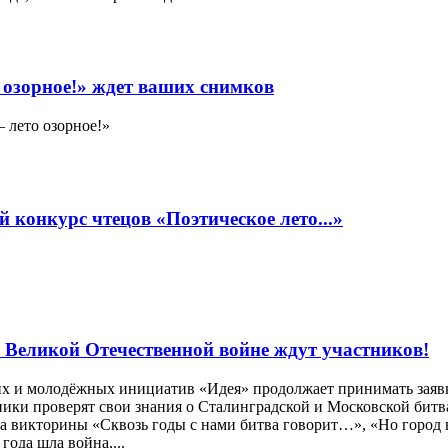
 озорное!» ждет ваших снимков
 лето озорное!»
 конкурс чтецов «Поэтическое лето...»
 Великой Отечественной войне ждут участников!
их и молодёжных инициатив «Идея» продолжает принимать заяв
ки проверят свои знания о Сталинградской и Московской битва
к на викторины «Сквозь годы с нами битва говорит…», «Но горо
года шла война,...