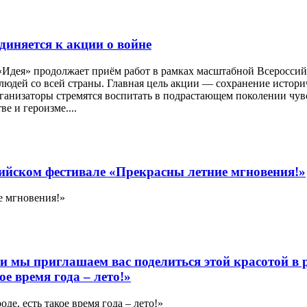
диняется к акции о войне
Идея» продолжает приём работ в рамках масштабной Всероссий
людей со всей страны. Главная цель акции — сохранение истор
рганизаторы стремятся воспитать в подрастающем поколении чув
е и героизме....
сийском фестивале «Прекрасны летние мгновения!»
е мгновения!»
 и мы приглашаем вас поделиться этой красотой в 
ое время года – лето!»
е, есть такое время года – лето!»