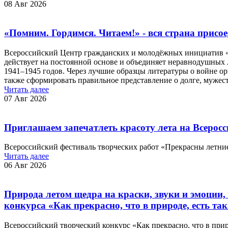
08 Авг 2026
«Помним. Гордимся. Читаем!» - вся страна присое
Всероссийский Центр гражданских и молодёжных инициатив «
действует на постоянной основе и объединяет неравнодушных 
1941–1945 годов. Через лучшие образцы литературы о войне о
также сформировать правильное представление о долге, мужеств
Читать далее
07 Авг 2026
Приглашаем запечатлеть красоту лета на Всерос
Всероссийский фестиваль творческих работ «Прекрасны летни
Читать далее
06 Авг 2026
Природа летом щедра на краски, звуки и эмоции,
конкурса «Как прекрасно, что в природе, есть так
Всероссийский творческий конкурс «Как прекрасно, что в природ