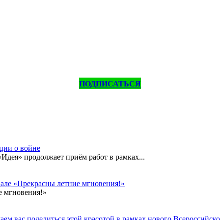
ПОДПИСАТЬСЯ
кции о войне
дея» продолжает приём работ в рамках...
вале «Прекрасны летние мгновения!»
е мгновения!»
ем вас поделиться этой красотой в рамках нового Всероссийског