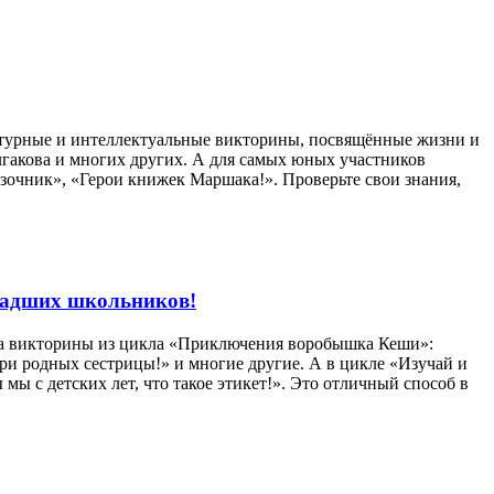
ературные и интеллектуальные викторины, посвящённые жизни и
улгакова и многих других. А для самых юных участников
зочник», «Герои книжек Маршака!». Проверьте свои знания,
ладших школьников!
 на викторины из цикла «Приключения воробышка Кеши»:
ри родных сестрицы!» и многие другие. А в цикле «Изучай и
 с детских лет, что такое этикет!». Это отличный способ в