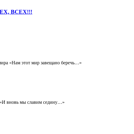
Х, ВСЕХ!!!
ира «Нам этот мир завещано беречь…»
 «И вновь мы славим седину…»