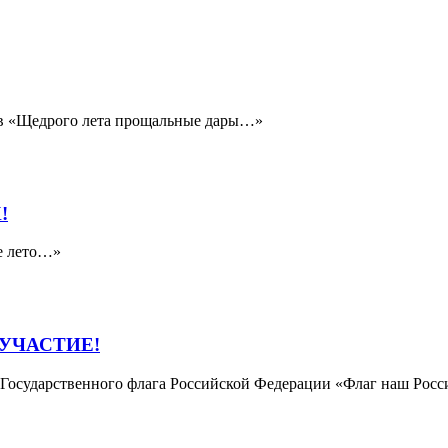
тов «Щедрого лета прощальные дары…»
!
е лето…»
УЧАСТИЕ!
осударственного флага Российской Федерации «Флаг наш Росси