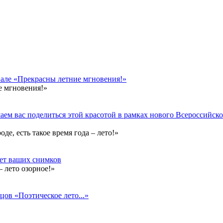
вале «Прекрасны летние мгновения!»
е мгновения!»
ем вас поделиться этой красотой в рамках нового Всероссийског
е, есть такое время года – лето!»
дет ваших снимков
 лето озорное!»
цов «Поэтическое лето...»