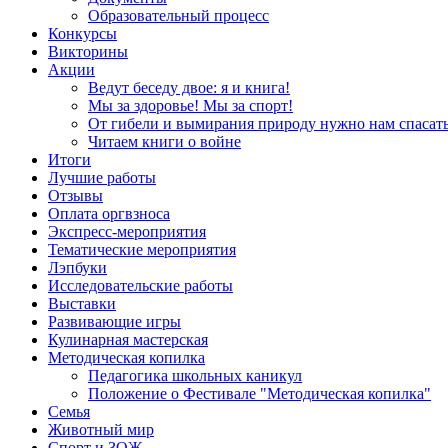
Образовательный процесс
Конкурсы
Викторины
Акции
Ведут беседу двое: я и книга!
Мы за здоровье! Мы за спорт!
От гибели и вымирания природу нужно нам спасать
Читаем книги о войне
Итоги
Лучшие работы
Отзывы
Оплата оргвзноса
Экспресс-мероприятия
Тематические мероприятия
Лэпбуки
Исследовательские работы
Выставки
Развивающие игры
Кулинарная мастерская
Методическая копилка
Педагогика школьных каникул
Положение о Фестивале "Методическая копилка"
Семья
Животный мир
Спорт и ЗОЖ