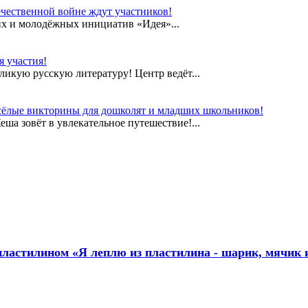
чественной войне ждут участников!
их и молодёжных инициатив «Идея»...
 участия!
еликую русскую литературу! Центр ведёт...
сёлые викторины для дошколят и младших школьников!
а зовёт в увлекательное путешествие!...
пластилином «Я леплю из пластилина - шарик, мячик 