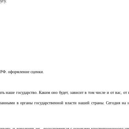
угу.
 РФ. оформление сценки.
ть наше государство. Каким оно будет, зависит в том числе и от вас, 
анными в органы государственной власти нашей страны. Сегодня на и
 праву и дополнить их , познакомиться с основами конституционного ст