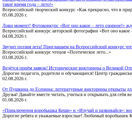
такое время года – лето!»
Всероссийский творческий конкурс «Как прекрасно, что в природ
05.08.2026 г.
Лови момент! Фотоконкурс «Вот оно какое – лето озорное!» ж
Всероссийский конкурс авторской фотографии «Вот оно какое –
04.08.2026 г.
Звучит поэзия лета! Приглашаем на Всероссийский конкурс чте
Всероссийский конкурс чтецов «Поэтическое лето...»
03.08.2026 г.
Ведётся приём заявок! Исторические викторины о Великой Оте
Дорогие педагоги, родители и обучающиеся! Центр гражданск
02.08.2026 г.
От Пушкина до Есенина: литературные викторины открыты для
Друзья! Давайте вместе читать, учиться и открывать для себя в
01.08.2026 г.
«Приключения воробышка Кеши» и «Изучай и развивайся»: ве
Дорогие ребята и уважаемые взрослые! Любимый воробышек Кеш