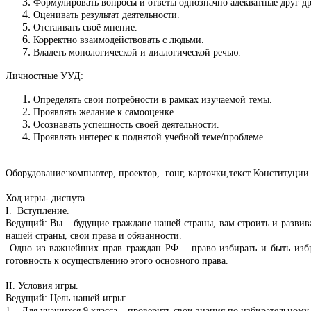
Формулировать вопросы и ответы однозначно адекватные друг др
Оценивать результат деятельности.
Отстаивать своё мнение.
Корректно взаимодействовать с людьми.
Владеть монологической и диалогической речью.
Личностные УУД:
Определять свои потребности в рамках изучаемой темы.
Проявлять желание к самооценке.
Осознавать успешность своей деятельности.
Проявлять интерес к поднятой учебной теме/проблеме.
Оборудование:компьютер, проектор, гонг, карточки,текст Конституции
Ход игры- диспута
I. Вступление.
Ведущий: Вы – будущие граждане нашей страны, вам строить и развива
нашей страны, свои права и обязанности.
Одно из важнейших прав граждан РФ – право избирать и быть избр
готовность к осуществлению этого основного права.
II. Условия игры.
Ведущий: Цель нашей игры:
1. Для учащихся 9 класса – проверить свои знания по избирательному