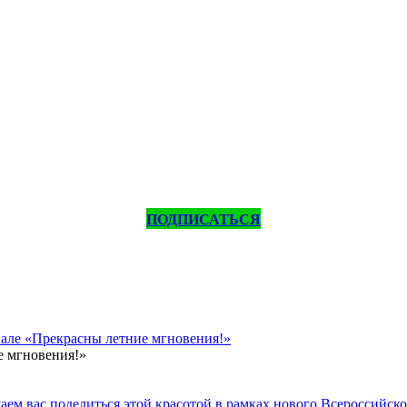
ПОДПИСАТЬСЯ
вале «Прекрасны летние мгновения!»
е мгновения!»
ем вас поделиться этой красотой в рамках нового Всероссийског