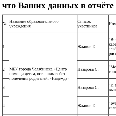
что Ваших данных в отчёте 
Название образовательного
Список
№
Ном
учреждения
участников
"Во
кар
1
Жданов Г.
аль
рис
"М
МБУ города Челябинска «Центр
2
Назарова С.
топ
помощи детям, оставшимся без
попечения родителей, «Надежда»
"И 
3
Назарова С.
выш
"Бу
4
Жданов Г.
кал