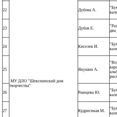
"Бу
22
Дубова А.
кал
"Ра
23
Дубов Е.
два
"Бу
24
Киселев И.
кал
"Во
кар
25
Якушин А.
аль
рис
МУ ДЛО "Шекснинский дом
творчества"
"Бу
26
Рынцева Ю.
кал
"Бу
27
Кудриснкая М.
кал