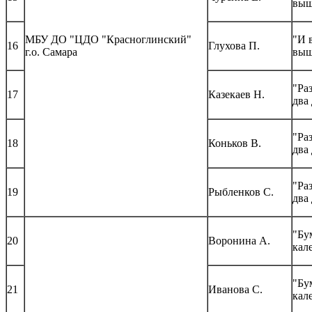
выш
МБУ ДО "ЦДО "Красноглинский"
"И 
16
Глухова П.
г.о. Самара
выш
"Ра
17
Казекаев Н.
два
"Ра
18
Коньков В.
два
"Ра
19
Рыбленков С.
два
"Бу
20
Воронина А.
кал
"Бу
21
Иванова С.
кал