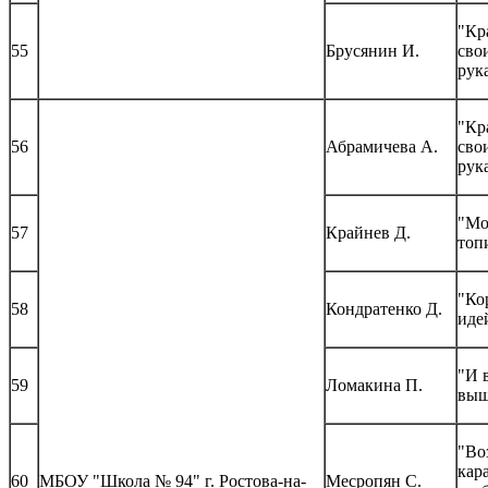
"Кр
55
Брусянин И.
сво
рук
"Кр
56
Абрамичева А.
сво
рук
"М
57
Крайнев Д.
топ
"Ко
58
Кондратенко Д.
иде
"И 
59
Ломакина П.
выш
"Во
кар
60
МБОУ "Школа № 94" г. Ростова-на-
Месропян С.