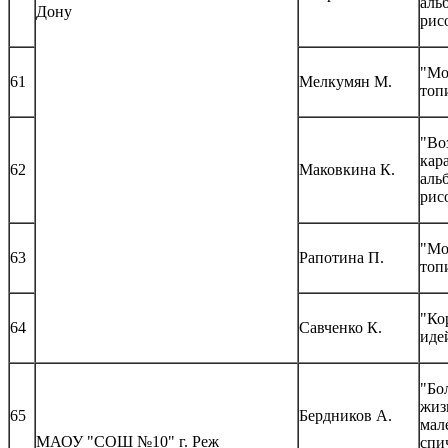
аль
Дону
рис
"М
61
Мелкумян М.
топ
"Во
кар
62
Маковкина К.
аль
рис
"М
63
Рапотина П.
топ
"Ко
64
Савченко К.
иде
"Бо
жиз
65
Бердников А.
мал
МАОУ "СОШ №10" г. Реж
спи