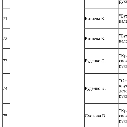
рук
"Бу
71
Катаева К.
кал
"Бу
72
Катаева К.
кал
"Кр
73
Руденко Э.
сво
рук
"Ож
кру
74
Руденко Э.
дет
рук
"Кр
75
Суслова В.
сво
рук