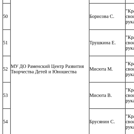
"Кр
50
Борисова С.
сво
рук
"Кр
51
Трушкина Е.
сво
рук
"Кр
МУ ДО Раменский Центр Развития
52
Мисюта М.
сво
Творчества Детей и Юношества
рук
"Кр
53
Мисюта В.
сво
рук
"Кр
54
Брусянин С.
сво
рук