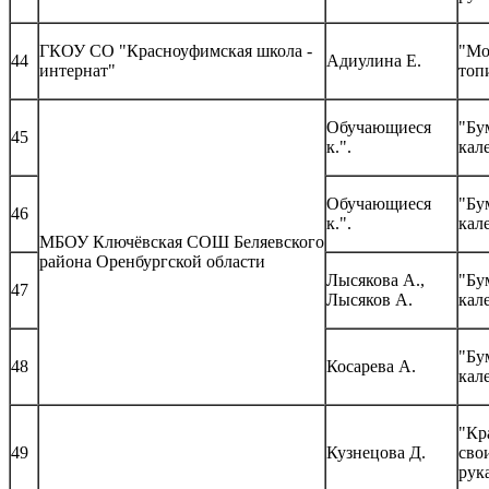
ГКОУ СО "Красноуфимская школа -
"М
44
Адиулина Е.
интернат"
топ
Обучающиеся
"Бу
45
к.".
кал
Обучающиеся
"Бу
46
к.".
кал
МБОУ Ключёвская СОШ Беляевского
района Оренбургской области
Лысякова А.,
"Бу
47
Лысяков А.
кал
"Бу
48
Косарева А.
кал
"Кр
49
Кузнецова Д.
сво
рук