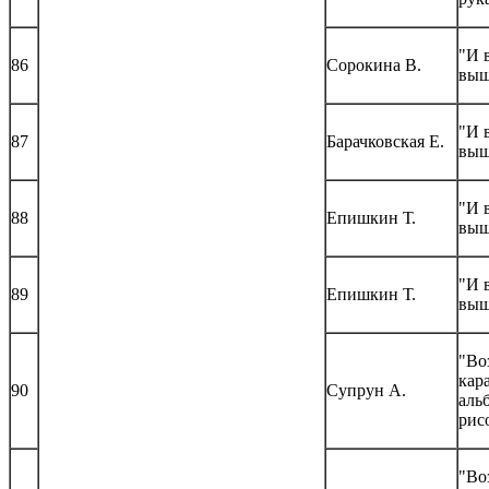
"И 
86
Сорокина В.
выш
"И 
87
Барачковская Е.
выш
"И 
88
Епишкин Т.
выш
"И 
89
Епишкин Т.
выш
"Во
кар
90
Супрун А.
аль
рис
"Во