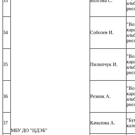
33
Болгова С.
аль
рис
"Во
кар
34
Соболев И.
аль
рис
"Во
кар
35
Пилипчук И.
аль
рис
"Во
кар
36
Резник А.
аль
рис
"Бу
37
Качалова А.
кал
МБУ ДО "ЦДЭБ"