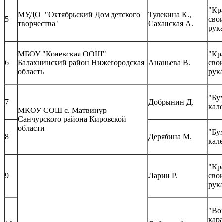
"Кр
МУДО "Октябрьский Дом детского
Тулекина К.,
5
сво
творчества"
Саханская А.
рук
МБОУ "Коневская ООШ"
"Кр
6
Балахнинский район Нижегородская
Ананьева В.
сво
область
рук
"Бу
7
Добрынин Д.
кал
МКОУ СОШ с. Матвинур
Санчурского района Кировской
области
"Бу
8
Дерябина М.
кал
"Кр
9
Ларин Р.
сво
рук
"Во
кар