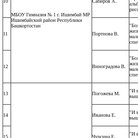
10
Сабиров А.
аль
рис
МБОУ Гимназия № 1 г. Ишимбай МР
Ишимбайский район Республики
"Бо
Башкортостан
жиз
11
Портнова В.
мал
спи
"Бо
жиз
12
Виноградова В.
мал
спи
"И 
13
Погожева М.
выш
"И 
14
Иванова Е.
выш
"И 
15
Чурсина Е.