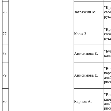
"Кр
76
Загрязкин М.
сво
рук
"Кр
77
Корж З.
сво
рук
"Бу
78
Анисимова Е.
кал
"Во
кар
79
Анисимова Е.
аль
рис
"Во
кар
80
Карпов А.
аль
рис