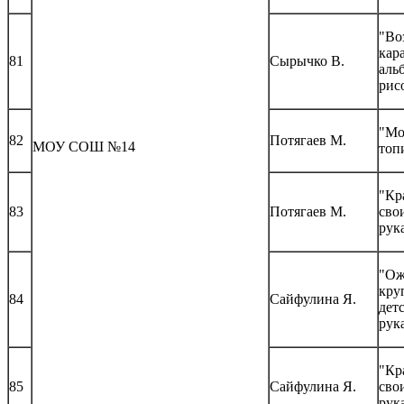
"Во
кар
81
Сырычко В.
аль
рис
"М
82
Потягаев М.
МОУ СОШ №14
топ
"Кр
83
Потягаев М.
сво
рук
"Ож
кру
84
Сайфулина Я.
дет
рук
"Кр
85
Сайфулина Я.
сво
рук