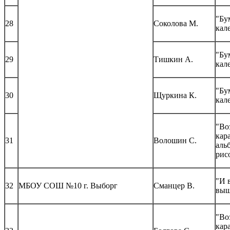
"Бу
28
Соколова М.
кал
"Бу
29
Тишкин А.
кал
"Бу
30
Щуркина К.
кал
"Во
кар
31
Волошин С.
аль
рис
"И 
32
МБОУ СОШ №10 г. Выборг
Сманцер В.
выш
"Во
кар