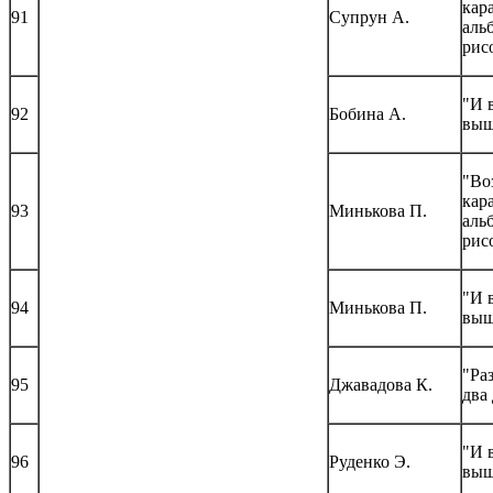
кар
91
Супрун А.
аль
рис
"И 
92
Бобина А.
выш
"Во
кар
93
Минькова П.
аль
рис
"И 
94
Минькова П.
выш
"Ра
95
Джавадова К.
два
"И 
96
Руденко Э.
выш