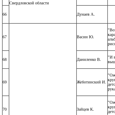
Свердловской области
66
Дунаев А.
"Во
кар
67
Васин Ю.
аль
рис
"И 
68
Даниленко В.
выш
"Ож
кру
69
Жеботинский И.
дет
рук
"Ож
кру
70
Зайцев К.
дет