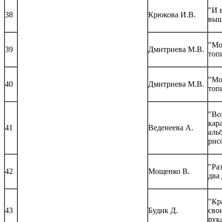
"И 
38
Крюкова И.В.
выш
"М
39
Дмитриева М.В.
топ
"М
40
Дмитриева М.В.
топ
"Во
кар
41
Веденеева А.
аль
рис
"Ра
42
Мощенко В.
два
"Кр
43
Будик Д.
сво
рук