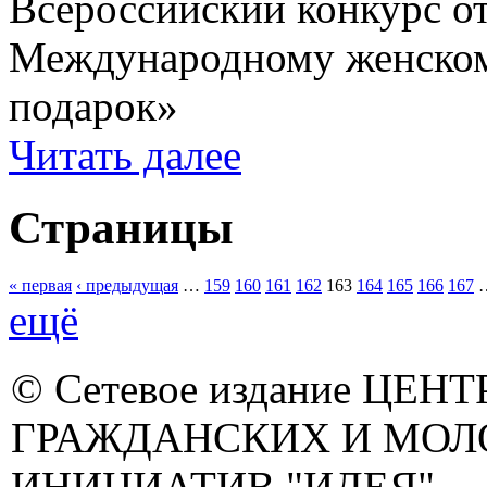
Всероссийский конкурс о
Международному женском
подарок»
Читать далее
Страницы
« первая
‹ предыдущая
…
159
160
161
162
163
164
165
166
167
ещё
© Сетевое издание ЦЕНТ
ГРАЖДАНСКИХ И МО
ИНИЦИАТИВ "ИДЕЯ"