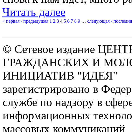
Читать далее
« первая
‹ предыдущая
1
2
3
4
5
6
7
8
9
…
следующая ›
последня
Страницы
© Сетевое издание ЦЕНТ
ГРАЖДАНСКИХ И МО
ИНИЦИАТИВ "ИДЕЯ"
зарегистрировано в Феде
службе по надзору в сфере
информационных техноло
массовых коммуникаций