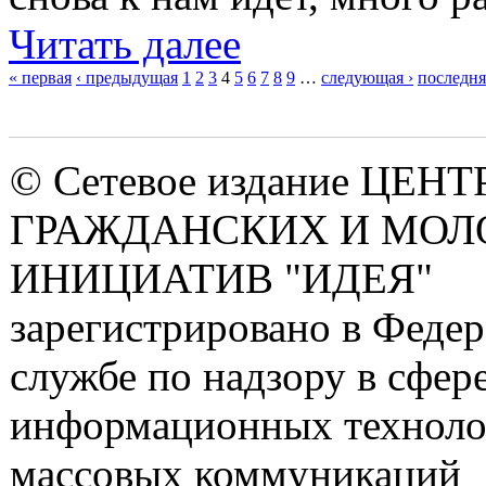
Читать далее
« первая
‹ предыдущая
1
2
3
4
5
6
7
8
9
…
следующая ›
последня
Страницы
© Сетевое издание ЦЕНТ
ГРАЖДАНСКИХ И МО
ИНИЦИАТИВ "ИДЕЯ"
зарегистрировано в Феде
службе по надзору в сфере
информационных техноло
массовых коммуникаций