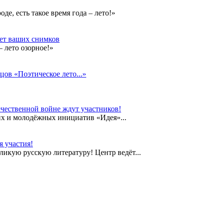
е, есть такое время года – лето!»
дет ваших снимков
 лето озорное!»
цов «Поэтическое лето...»
чественной войне ждут участников!
их и молодёжных инициатив «Идея»...
 участия!
еликую русскую литературу! Центр ведёт...