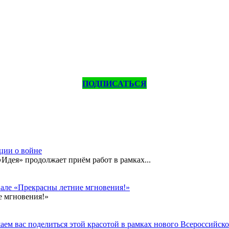
ПОДПИСАТЬСЯ
кции о войне
дея» продолжает приём работ в рамках...
вале «Прекрасны летние мгновения!»
е мгновения!»
ем вас поделиться этой красотой в рамках нового Всероссийског