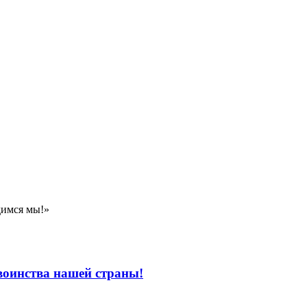
димся мы!»
 воинства нашей страны!