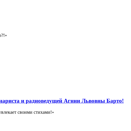
о?!»
ценариста и радиоведущей Агнии Львовны Барто!
увлекает своими стихами!»