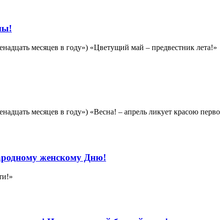
ны!
енадцать месяцев в году») «Цветущий май – предвестник лета!»
надцать месяцев в году») «Весна! – апрель ликует красою перв
родному женскому Дню!
ти!»