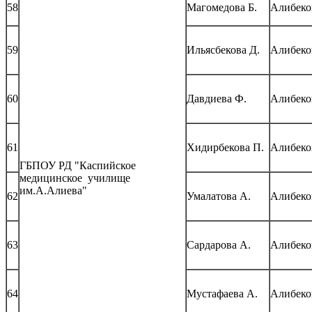
58
Магомедова Б.
Алибеко
59
Ильясбекова Д.
Алибеко
60
Давдиева Ф.
Алибеко
61
Хидирбекова П.
Алибеко
ГБПОУ РД "Каспийское
медицинское училище
им.А.Алиева"
62
Умалатова А.
Алибеко
63
Сардарова А.
Алибеко
64
Мустафаева А.
Алибеко