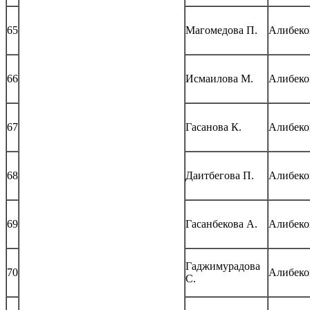
65
Магомедова П.
Алибеко
66
Исмаилова М.
Алибеко
67
Гасанова К.
Алибеко
68
Даитбегова П.
Алибеко
69
Гасанбекова А.
Алибеко
Гаджимурадова
70
Алибеко
С.