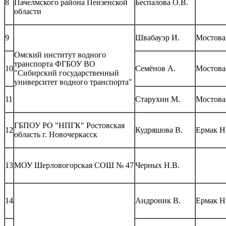
8
Пачелмского района Пензенской
Беспалова О.В.
области
9
Швабауэр И.
Мостова
Омский институт водного
транспорта ФГБОУ ВО
10
Семёнов А.
Мостова
"Сибирский государственный
университет водного транспорта"
11
Старухин М.
Мостова
ГБПОУ РО "НПГК" Ростовская
12
Кудряшова В.
Ермак Н
область г. Новочеркасск
13
МОУ Шерловогорская СОШ № 47
Черных Н.В.
14
Андроник В.
Ермак Н