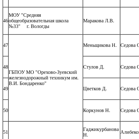
МОУ "Средняя
46
общеобразовательная школа
Маракова Л.В.
№33" г. Вологды
47
Меньщикова Н.
Седова 
48
Стулов Д.
Седова 
ГБПОУ МО "Орехово-Зуевский
железнодорожный техникум им.
В.И. Бондаренко"
49
Цветков Д.
Седова 
50
Коркунов Н.
Седова 
Гаджикурбанова
51
Алибеко
Н.