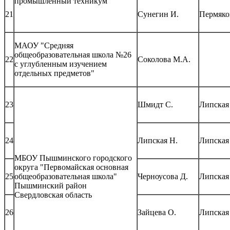
промышленный техникум"
21
Сунегин И.
Пермяко
МАОУ "Средняя
общеобразовательная школа №26
22
Соколова М.А.
с углубленным изучением
отдельных предметов"
23
Шмидт С.
Липская
24
Липская Н.
Липская
МБОУ Пышминского городского
округа "Первомайская основная
25
общеобразовательная школа"
Черноусова Д.
Липская
Пышминский район
Свердловская область
26
Зайцева О.
Липская