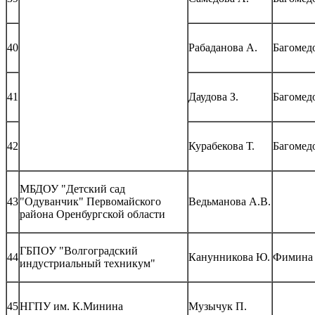
40
Рабаданова А.
Багомедо
41
Даудова З.
Багомедо
42
Курабекова Т.
Багомедо
МБДОУ "Детский сад
43
"Одуванчик" Первомайского
Ведьманова А.В.
района Оренбургской области
ГБПОУ "Волгоградский
44
Канунникова Ю.
Фимина 
индустриальный техникум"
45
НГПУ им. К.Минина
Музычук П.