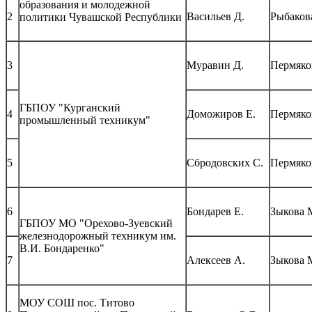
образования и молодежной
2
Васильев Д.
Рыбаков
политики Чувашской Республики
3
Муравин Д.
Пермяко
ГБПОУ "Курганский
4
Доможиров Е.
Пермяко
промышленный техникум"
5
Сбродовских С.
Пермяко
6
Бондарев Е.
Зыкова 
ГБПОУ МО "Орехово-Зуевский
железнодорожный техникум им.
В.И. Бондаренко"
7
Алексеев А.
Зыкова 
МОУ СОШ пос. Титово