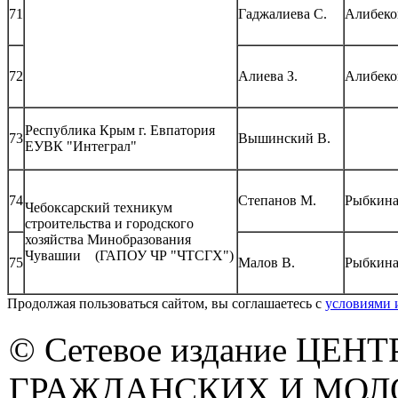
71
Гаджалиева С.
Алибеко
72
Алиева З.
Алибеко
Республика Крым г. Евпатория
73
Вышинский В.
ЕУВК "Интеграл"
74
Степанов М.
Рыбкина
Чебоксарский техникум
строительства и городского
хозяйства Минобразования
Чувашии (ГАПОУ ЧР "ЧТСГХ")
75
Малов В.
Рыбкина
Продолжая пользоваться сайтом, вы соглашаетесь с
условиями 
© Сетевое издание ЦЕНТ
ГРАЖДАНСКИХ И МО