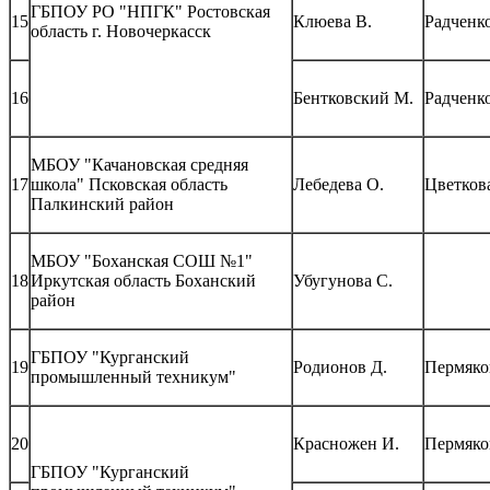
ГБПОУ РО "НПГК" Ростовская
15
Клюева В.
Радченко
область г. Новочеркасск
16
Бентковский М.
Радченко
МБОУ "Качановская средняя
17
школа" Псковская область
Лебедева О.
Цветкова
Палкинский район
МБОУ "Боханская СОШ №1"
18
Иркутская область Боханский
Убугунова С.
район
ГБПОУ "Курганский
19
Родионов Д.
Пермяко
промышленный техникум"
20
Красножен И.
Пермяко
ГБПОУ "Курганский