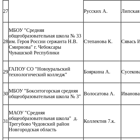
27
Русских А.
Липская
МБОУ "Средняя
общеобразовательная школа № 33
28
им. Героя России сержанта Н.В.
Степанова К.
Сявась И
Смирнова" г. Чебоксары
Чувашской Республики
ГАПОУ СО "Новоуральский
29
Бояркина А.
Сусекова
технологический колледж"
МБОУ "Бокситогорская средняя
30
Волосатова А.
Иванова 
общеобразовательная школа № 3"
МАОУ "Средняя
общеобразовательная школа" д.
31
Коллектив 7.к.
Трегубово Чудовский район
Новгородская область