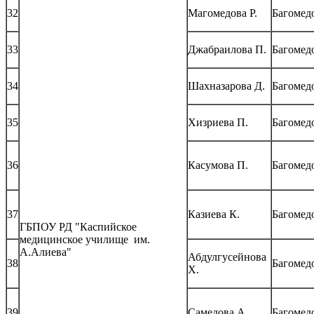
32
Магомедова Р.
Багомедо
33
Джабраилова П.
Багомедо
34
Шахназарова Д.
Багомедо
35
Хизриева П.
Багомедо
36
Касумова П.
Багомедо
37
Казиева К.
Багомедо
ГБПОУ РД "Каспийское
медицинское училище им.
А.Алиева"
Абдулгусейнова
38
Багомедо
Х.
39
Самедова А.
Багомедо