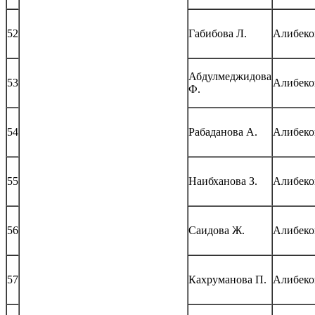
52
Габибова Л.
Алибеко
Абдулмеджидова
53
Алибеко
Ф.
54
Рабаданова А.
Алибеко
55
Наибханова З.
Алибеко
56
Саидова Ж.
Алибеко
57
Кахруманова П.
Алибеко