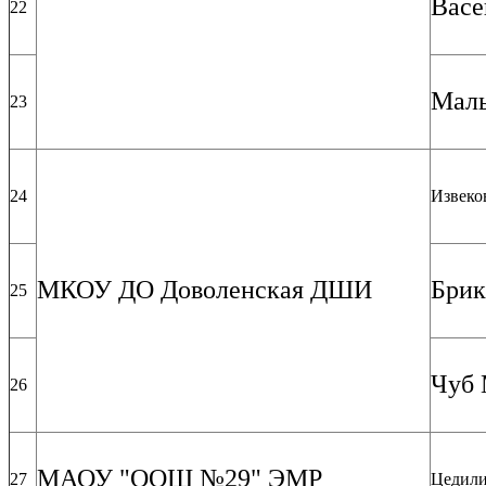
Васе
22
Мал
23
24
Извеко
МКОУ ДО Доволенская ДШИ
Брик
25
Чуб 
26
МАОУ "ООШ №29" ЭМР
27
Цедили