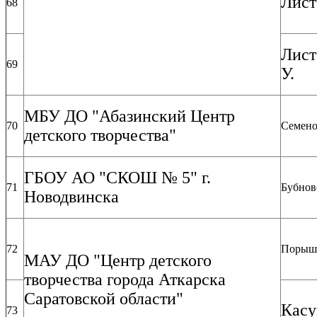
Лист
68
Лист
69
У.
МБУ ДО "Абазинский Центр
70
Семено
детского творчества"
ГБОУ АО "СКОШ № 5" г.
71
Бубнов
Новодвинска
72
Порыше
МАУ ДО "Центр детского
творчества города Аткарска
Саратовской области"
Касу
73