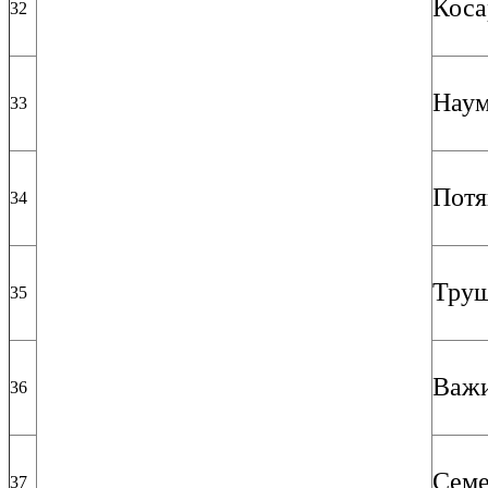
Коса
32
Наум
33
Потя
34
Труш
35
Важи
36
Семе
37