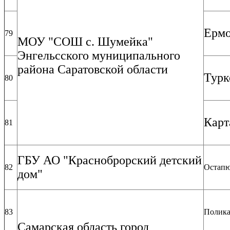
Ермо
79
МОУ "СОШ с. Шумейка"
Энгельсского муниципального
района Саратовской области
Турк
80
Карт
81
ГБУ АО "Красноброрский детский
82
Остапю
дом"
83
Полика
Самарская область город