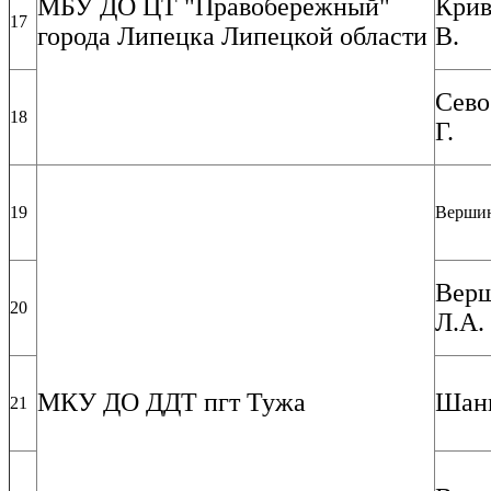
МБУ ДО ЦТ "Правобережный"
Крив
17
города Липецка Липецкой области
В.
Сево
18
Г.
19
Вершин
Вер
20
Л.А.
МКУ ДО ДДТ пгт Тужа
Шанг
21