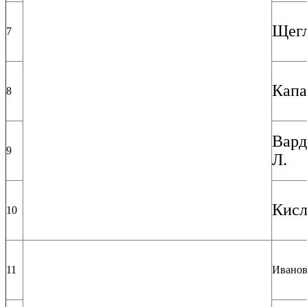
Щегл
7
Капа
8
Вард
9
Л.
Кисл
10
11
Иванов