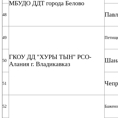
МБУДО ДДТ города Белово
Павл
48
49
Петище
ГКОУ ДД "ХУРЫ ТЫН" РСО-
Шана
50
Алания г. Владикавказ
Чепр
51
52
Бажено