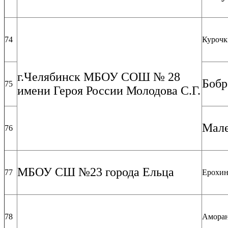
74
Курочк
г.Челябинск МБОУ СОШ № 28
Бобр
75
имени Героя России Молодова С.Г.
Мале
76
МБОУ СШ №23 города Ельца
77
Ерохин
78
Аморан