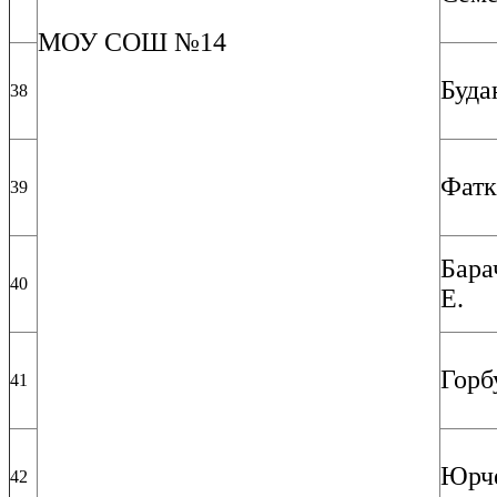
МОУ СОШ №14
Буда
38
Фатк
39
Бара
40
Е.
Горб
41
Юрче
42