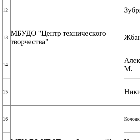
Зубр
12
МБУДО "Центр технического
Жбан
13
творчества"
Алек
14
М.
Ники
15
16
Колодк