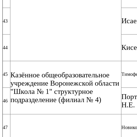
Исае
43
Кисе
44
Казённое общеобразовательное
45
Тимофе
учреждение Воронежской области
"Школа № 1" структурное
Порт
подразделение (филиал № 4)
46
Н.Е.
47
Новико