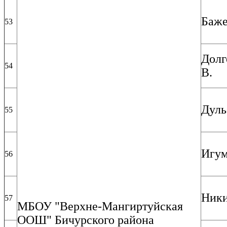
Баже
53
Долг
54
В.
Дуль
55
Игум
56
Ники
57
МБОУ "Верхне-Мангиртуйская
ООШ" Бичурского района