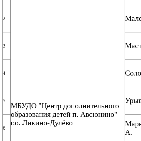
Мале
2
Маст
3
Соло
4
Урыв
5
МБУДО "Центр дополнительного
образования детей п. Авсюнино"
г.о. Ликино-Дулёво
Мар
6
А.