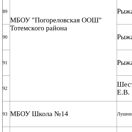
Рыжа
89
МБОУ "Погореловская ООШ"
Тотемского района
Рыжа
90
Рыжа
91
Шест
92
Е.В.
МБОУ Школа №14
93
Лушник