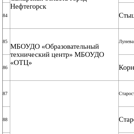
Нефтегорск
Стыц
84
85
Лунева
МБОУДО «Образовательный
технический центр» МБОУДО
«ОТЦ»
Корн
86
87
Старос
Стар
88