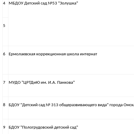
4
МБДОУ Детский сад №53 "Золушка"
5
6
Ермолаевская коррекционная школа интернат
7
МУДО "ЦРТДиЮ им. И.А. Панкова"
8
БДОУ "Детский сад № 313 общеразвивающего вида" города Омск
9
БДОУ "Пологрудовский детский сад"