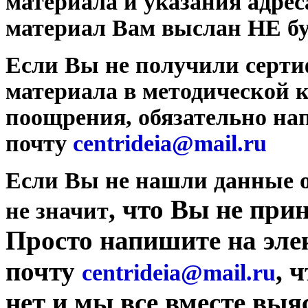
материала и указания адрес
материал Вам выслан НЕ бу
Если Вы не получили серти
материала в методической 
поощрения, обязательно на
почту
centrideia@mail.r
u
Если Вы не нашли данные о
, что Вы не при
не значит
Просто напишите на эл
почту
, 
centrideia@mail.r
u
нет и мы все вместе выя