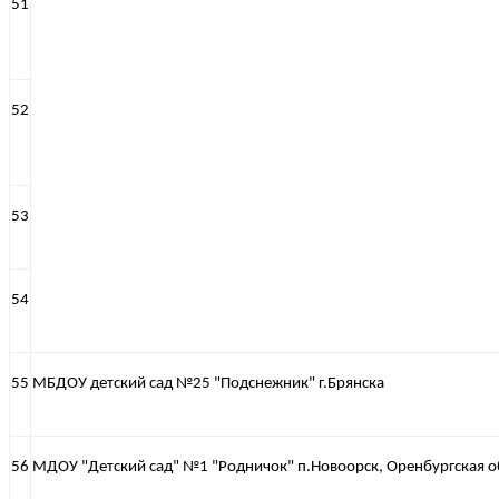
51
52
53
54
55
МБДОУ детский сад №25 "Подснежник" г.Брянска
56
МДОУ "Детский сад" №1 "Родничок" п.Новоорск, Оренбургская о