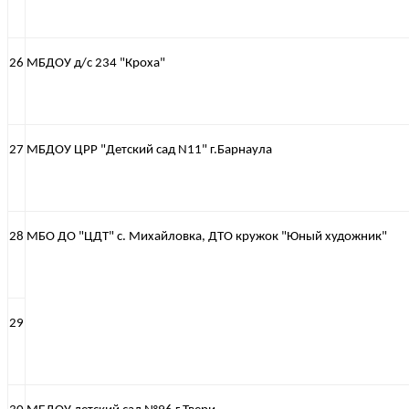
26
МБДОУ д/с 234 "Кроха"
27
МБДОУ ЦРР "Детский сад N11" г.Барнаула
28
МБО ДО "ЦДТ" с. Михайловка, ДТО кружок "Юный художник"
29