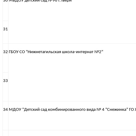
30
МБДОУ детский сад №96 г.Твери
31
32
ГБОУ СО "Нижнетагильская школа-интернат №2"
33
34
МДОУ "Детский сад комбинированного вида № 4 "Снежинка" ГО 