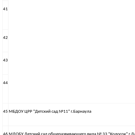
41
42
43
44
45
МБДОУ ЦРР "Детский сад №11" г.Барнаула
46
МДОБУ Детский сад общеразвивающего вида № 33 "Колосок" г.Д