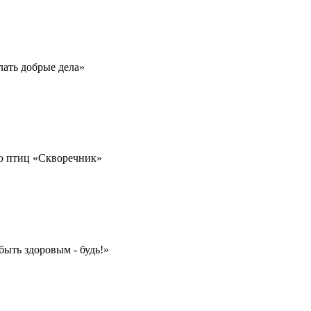
ать добрые дела»
ю птиц «Скворечник»
ыть здоровым - будь!»