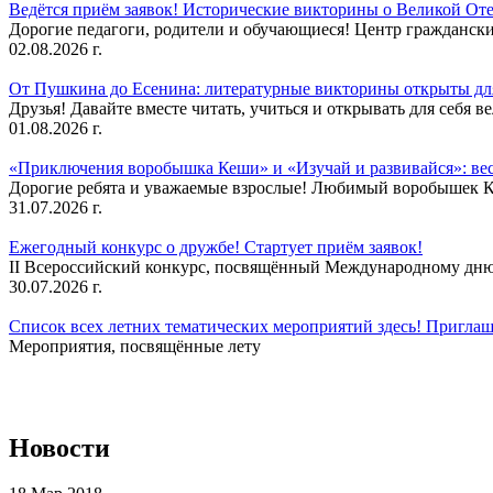
Ведётся приём заявок! Исторические викторины о Великой Оте
Дорогие педагоги, родители и обучающиеся! Центр гражданск
02.08.2026 г.
От Пушкина до Есенина: литературные викторины открыты для
Друзья! Давайте вместе читать, учиться и открывать для себя в
01.08.2026 г.
«Приключения воробышка Кеши» и «Изучай и развивайся»: ве
Дорогие ребята и уважаемые взрослые! Любимый воробышек Кеш
31.07.2026 г.
Ежегодный конкурс о дружбе! Стартует приём заявок!
II Всероссийский конкурс, посвящённый Международному дню 
30.07.2026 г.
Список всех летних тематических мероприятий здесь! Приглаш
Мероприятия, посвящённые лету
Новости