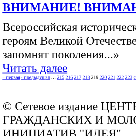
ВНИМАНИЕ! ВНИМА
Всероссийская историчес
героям Великой Отечеств
запомнят поколения...»
Читать далее
« первая
‹ предыдущая
…
215
216
217
218
219
220
221
222
223
с
Страницы
© Сетевое издание ЦЕНТ
ГРАЖДАНСКИХ И МО
ИНИЦИАТИВ "ИДЕЯ"