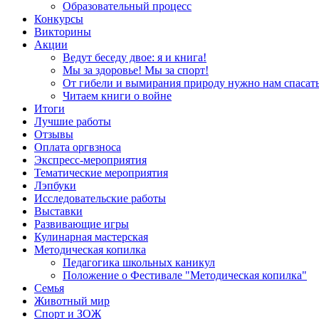
Образовательный процесс
Конкурсы
Викторины
Акции
Ведут беседу двое: я и книга!
Мы за здоровье! Мы за спорт!
От гибели и вымирания природу нужно нам спасать
Читаем книги о войне
Итоги
Лучшие работы
Отзывы
Оплата оргвзноса
Экспресс-мероприятия
Тематические мероприятия
Лэпбуки
Исследовательские работы
Выставки
Развивающие игры
Кулинарная мастерская
Методическая копилка
Педагогика школьных каникул
Положение о Фестивале "Методическая копилка"
Семья
Животный мир
Спорт и ЗОЖ