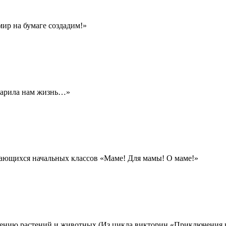
ир на бумаге создадим!»
дарила нам жизнь…»
чающихся начальных классов «Маме! Для мамы! О маме!»
учению растений и животных (Из цикла викторин «Приключени