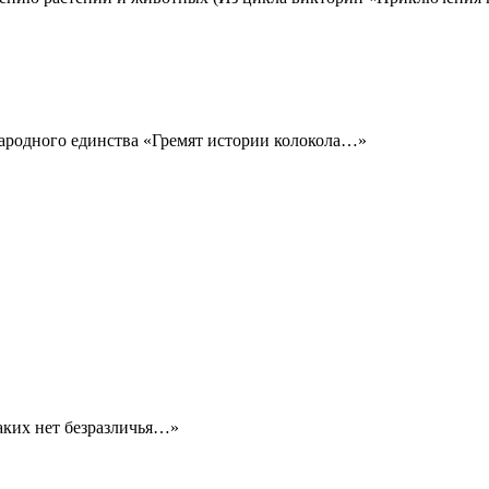
ародного единства «Гремят истории колокола…»
аких нет безразличья…»