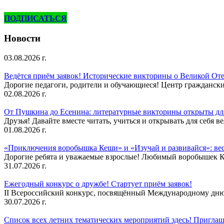
ПОДПИСАТЬСЯ
Новости
03.08.2026 г.
Ведётся приём заявок! Исторические викторины о Великой Оте
Дорогие педагоги, родители и обучающиеся! Центр гражданск
02.08.2026 г.
От Пушкина до Есенина: литературные викторины открыты для
Друзья! Давайте вместе читать, учиться и открывать для себя в
01.08.2026 г.
«Приключения воробышка Кеши» и «Изучай и развивайся»: ве
Дорогие ребята и уважаемые взрослые! Любимый воробышек Кеш
31.07.2026 г.
Ежегодный конкурс о дружбе! Стартует приём заявок!
II Всероссийский конкурс, посвящённый Международному дню 
30.07.2026 г.
Список всех летних тематических мероприятий здесь! Приглаш