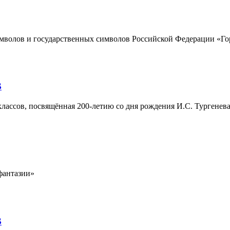
имволов и государственных символов Российской Федерации «Го
В
классов, посвящённая 200-летию со дня рождения И.С. Тургене
фантазии»
В