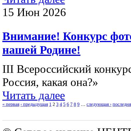
15 Июн 2026
Внимание! Конкурс фо
нашей Родине!
III Всероссийский конкур
Россия, какая она?»
Читать далее
« первая
‹ предыдущая
1
2
3
4
5
6
7
8
9
…
следующая ›
последня
Страницы